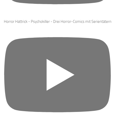
Reading Routine #summerween #booktube #bücher #booktok