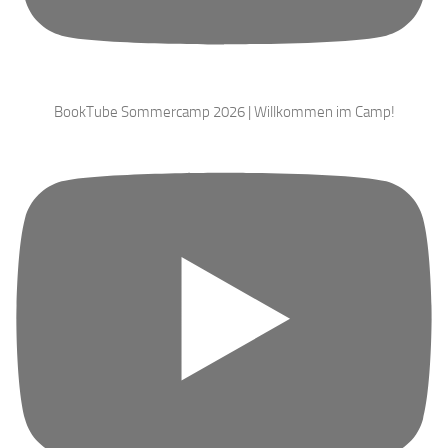
Horror Hattrick - Psychokiller - Drei Horror-Comics mit Serientätern