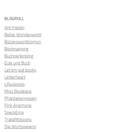
Life4books
Miss Booleana
Phantasienreisen
Pink Anemone
SpeckErna
Trallafittibooks
Die Wortspielerin
Neue Comics #booktube #booktok #comics