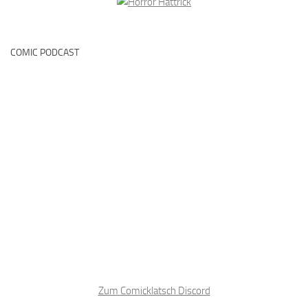
COMIC PODCAST
Zum Comicklatsch Discord
BLOGROLL
Ant1heldin
Bellas Wonderworld
Bizzaroworldcomics
Booknapping
Buchperlenblog
Eule und Buch
Let’em eat books
Letterheart