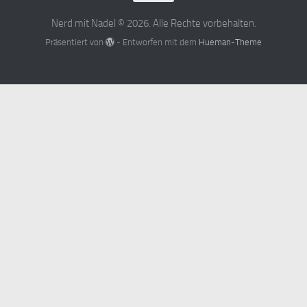
Nerd mit Nadel © 2026. Alle Rechte vorbehalten.
Präsentiert von
- Entworfen mit dem
Hueman-Theme