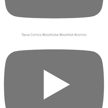
Neue Comics #booktube #booktok #comics