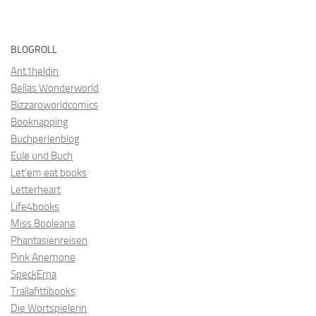
BLOGROLL
Ant1heldin
Bellas Wonderworld
Bizzaroworldcomics
Booknapping
Buchperlenblog
Eule und Buch
Let’em eat books
Letterheart
Life4books
Miss Booleana
Phantasienreisen
Pink Anemone
SpeckErna
Trallafittibooks
Die Wortspielerin