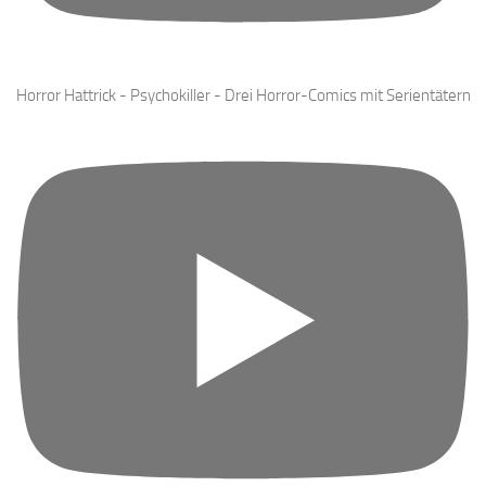
Horror Hattrick - Psychokiller - Drei Horror-Comics mit Serientätern