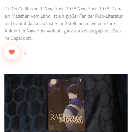
Die Große Illusion 1: New York, 1938 New York, 1938. Diana,
ein Mädchen vom Land, ist ein großer Fan der Pulp-Literatur
und träumt davon, selbst Schriftstellerin zu werden. Ihre
Ankunft in New York verläuft ganz anders als geplant: Zack,
ihr Gepäck ist...
0