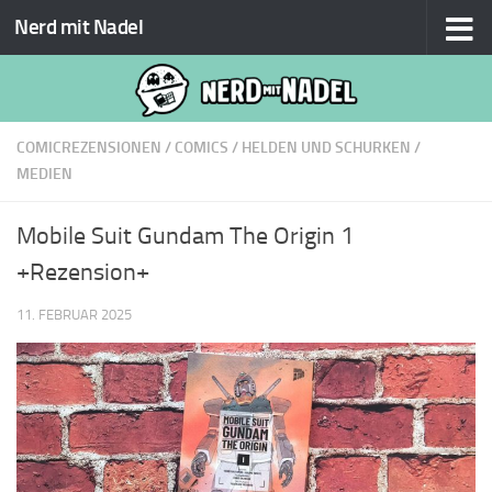
Nerd mit Nadel
Zum Inhalt springen
COMICREZENSIONEN
/
COMICS
/
HELDEN UND SCHURKEN
/
MEDIEN
Mobile Suit Gundam The Origin 1
+Rezension+
11. FEBRUAR 2025