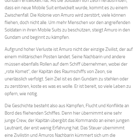
Gundam entwickelt hat. Als die Soldaten von Zeon herausfinden,
dass ein neue Mobile Suit entwickelt wurde, kommt es zu einem
Zwischenfall. Die Kolonie von Amuro wird zerstört, viele können
fliehen, doch nicht alle. Um mehr Menschen vor den angreifenden
Soldaten in ihren Mobile Suits zu beschützen, steigt Amuro in den
Gundam und beginnt zu kämpfen.
Aufgrund hoher Verluste ist Amuro nicht der einzige Zivilist, der auf
einem militärischen Posten landet. Seine Nachbarin und andere
müssen ebenfalls Rollen auf dem Schiff übernehmen, wobei der
„rote Komet“, der Kapitän des Raumschiffs von Zeon, sie
unerlässlich verfolgt. Sein Ziel ist es den Gundam zu stehlen oder
zu zerstören, koste es was es wolle. Er ist bereit, so viele Leben zu
opfern, wie nötig.
Die Geschichte besteht also aus Kämpfen, Flucht und Konflikte an
Bord des fliehenden Schiffes. Denn hier übernimmt eine sehr
junge Crew, der Kapitän übergibt das Kommando an einen jungen
Leutnant, der erst wenig Erfahrung hat. Das Steuer übernimmt
eine Zivilistin und Amuros Nachbarin kümmert sich um die