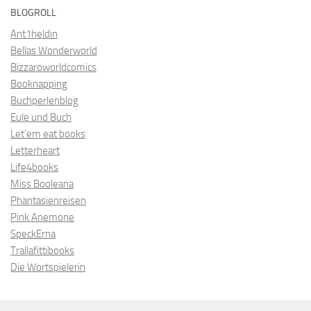
BLOGROLL
Ant1heldin
Bellas Wonderworld
Bizzaroworldcomics
Booknapping
Buchperlenblog
Eule und Buch
Let’em eat books
Letterheart
Life4books
Miss Booleana
Phantasienreisen
Pink Anemone
SpeckErna
Trallafittibooks
Die Wortspielerin