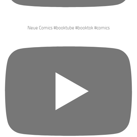
Neue Comics #booktube #booktok #comics