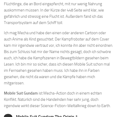
Flüchtlinge, die an Bord eingepfercht, mit nur wenig Nahrung
auskommen müssen. In der Kürze der 448 Seite wird klar, wie
gefährlich und stressig eine Flucht ist. Außerdem fand ich das
Transportsystem auf dem Schiff toll.
Ich mag Mecha und habe den einen oder anderen Cartoon oder
auch Anime als Kind gesuchtet. Der Kampfroboter auf dem Cover
kam mir irgendwie vertraut vor, ich konnte ihn aber nicht einordnen.
Bis zum Schluss hat mir der Name nichts gesagt, doch ich schwöre
euch, ich habe die Kampfszenen in Bewegtbildern gesehen beim
Lesen. Ich bin mir so sicher, dass ich diesen Mobile Suit schon mal
im Fernsehen gesehen haben muss. Ich habe ihn in Farben
gesehen, die nicht da waren und die Kämpfe haben mich
mitgerissen.
Mobile Suit Gundam
ist Mecha-Action doch in einem echten
Konflikt. Natürlich sind die Handelnden hier sehr jung, doch
irgendwie wirkt dieser Science-Fiction-Weltallkrieg down to Earth.
Mobile Suit Gundam The Origin 1 ...