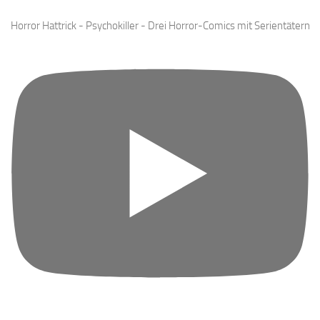
Horror Hattrick - Psychokiller - Drei Horror-Comics mit Serientätern