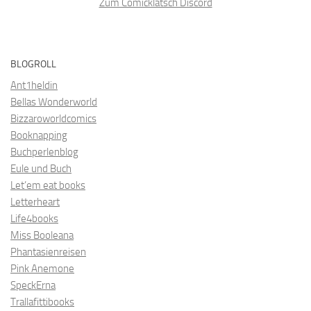
Zum Comicklatsch Discord
BLOGROLL
Ant1heldin
Bellas Wonderworld
Bizzaroworldcomics
Booknapping
Buchperlenblog
Eule und Buch
Let’em eat books
Letterheart
Life4books
Miss Booleana
Phantasienreisen
Pink Anemone
SpeckErna
Trallafittibooks