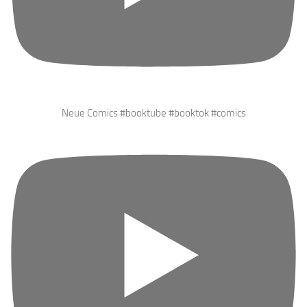
Neue Comics #booktube #booktok #comics