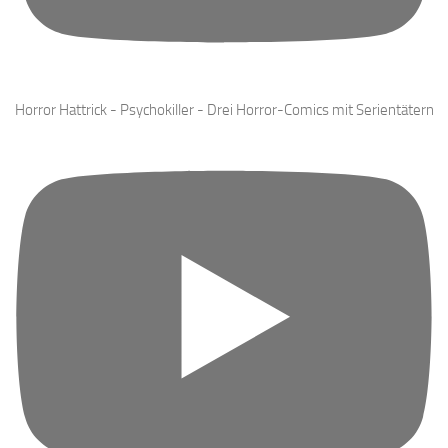
Horror Hattrick - Psychokiller - Drei Horror-Comics mit Serientätern