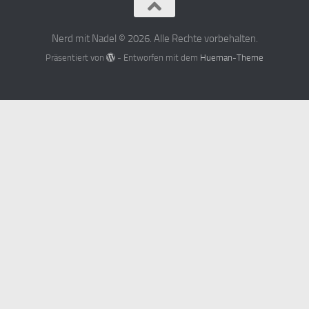
Nerd mit Nadel © 2026. Alle Rechte vorbehalten.
Präsentiert von
- Entworfen mit dem
Hueman-Theme