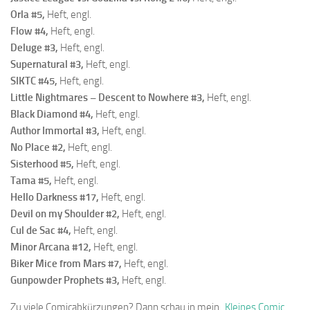
Orla #5,
Heft, engl.
Flow #4,
Heft, engl.
Deluge #3,
Heft, engl.
Supernatural #3,
Heft, engl.
SIKTC #45,
Heft, engl.
Little Nightmares – Descent to Nowhere #3,
Heft, engl.
Black Diamond #4,
Heft, engl.
Author Immortal #3,
Heft, engl.
No Place #2,
Heft, engl.
Sisterhood #5,
Heft, engl.
Tama #5,
Heft, engl.
Hello Darkness #17,
Heft, engl.
Devil on my Shoulder #2,
Heft, engl.
Cul de Sac #4,
Heft, engl.
Minor Arcana #12,
Heft, engl.
Biker Mice from Mars #7,
Heft, engl.
Gunpowder Prophets #3,
Heft, engl.
Zu viele Comicabkürzungen? Dann schau in mein „
Kleines Comic