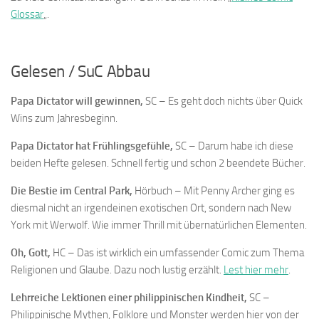
Glossar
„.
…
Gelesen / SuC Abbau
Papa Dictator will gewinnen,
SC – Es geht doch nichts über Quick
Wins zum Jahresbeginn.
Papa Dictator hat Frühlingsgefühle,
SC – Darum habe ich diese
beiden Hefte gelesen. Schnell fertig und schon 2 beendete Bücher.
Die Bestie im Central Park,
Hörbuch – Mit Penny Archer ging es
diesmal nicht an irgendeinen exotischen Ort, sondern nach New
York mit Werwolf. Wie immer Thrill mit übernatürlichen Elementen.
Oh, Gott,
HC – Das ist wirklich ein umfassender Comic zum Thema
Religionen und Glaube. Dazu noch lustig erzählt.
Lest hier mehr
.
Lehrreiche Lektionen einer philippinischen Kindheit
,
SC –
Philippinische Mythen, Folklore und Monster werden hier von der