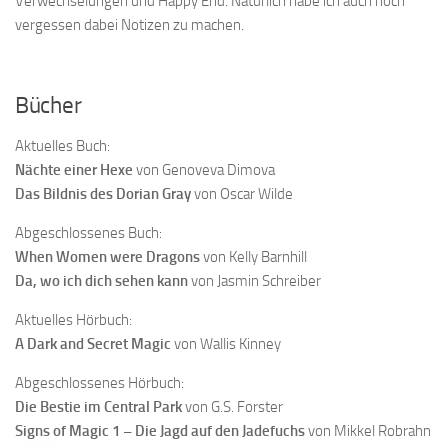
Verwechselungen und Happy End. Natürlich habe ich auch noch
vergessen dabei Notizen zu machen.
…
Bücher
Aktuelles Buch:
Nächte einer Hexe
von Genoveva Dimova
Das Bildnis des Dorian Gray
von Oscar Wilde
Abgeschlossenes Buch:
When Women were Dragons
von Kelly Barnhill
Da, wo ich dich sehen kann
von Jasmin Schreiber
Aktuelles Hörbuch:
A Dark and Secret Magic
von Wallis Kinney
Abgeschlossenes Hörbuch:
Die Bestie im Central Park
von G.S. Forster
Signs of Magic 1 – Die Jagd auf den Jadefuchs
von Mikkel Robrahn