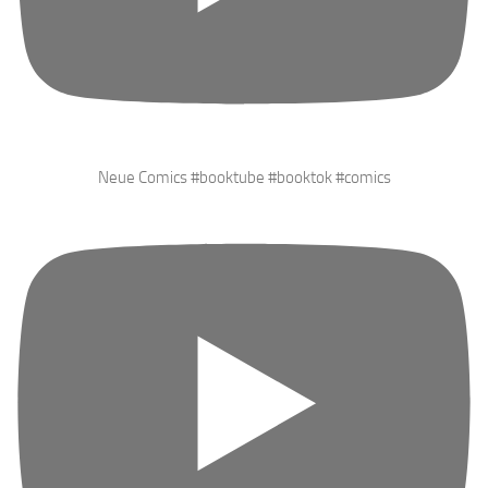
Neue Comics #booktube #booktok #comics