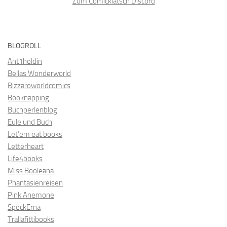
Zum Comicklatsch Discord
BLOGROLL
Ant1heldin
Bellas Wonderworld
Bizzaroworldcomics
Booknapping
Buchperlenblog
Eule und Buch
Let’em eat books
Letterheart
Life4books
Miss Booleana
Phantasienreisen
Pink Anemone
SpeckErna
Trallafittibooks