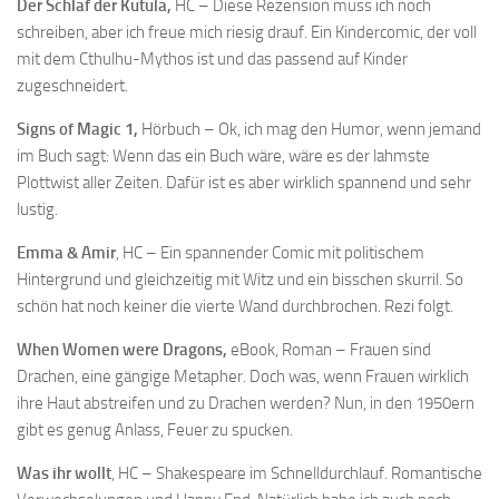
Der Schlaf der Kutula,
HC – Diese Rezension muss ich noch
schreiben, aber ich freue mich riesig drauf. Ein Kindercomic, der voll
mit dem Cthulhu-Mythos ist und das passend auf Kinder
zugeschneidert.
Signs of Magic 1,
Hörbuch – Ok, ich mag den Humor, wenn jemand
im Buch sagt: Wenn das ein Buch wäre, wäre es der lahmste
Plottwist aller Zeiten. Dafür ist es aber wirklich spannend und sehr
lustig.
Emma & Amir
, HC – Ein spannender Comic mit politischem
Hintergrund und gleichzeitig mit Witz und ein bisschen skurril. So
schön hat noch keiner die vierte Wand durchbrochen. Rezi folgt.
When Women were Dragons,
eBook, Roman – Frauen sind
Drachen, eine gängige Metapher. Doch was, wenn Frauen wirklich
ihre Haut abstreifen und zu Drachen werden? Nun, in den 1950ern
gibt es genug Anlass, Feuer zu spucken.
Was ihr wollt
, HC – Shakespeare im Schnelldurchlauf. Romantische