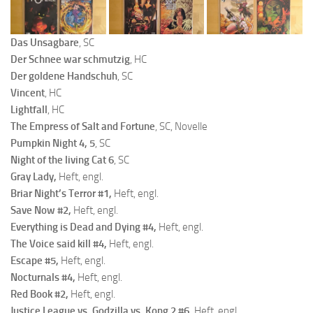
Das Unsagbare
, SC
Der Schnee war schmutzig
, HC
Der goldene Handschuh
, SC
Vincent
, HC
Lightfall
, HC
The Empress of Salt and Fortune
, SC, Novelle
Pumpkin Night 4, 5
, SC
Night of the living Cat 6
, SC
Gray Lady,
Heft, engl.
Briar Night’s Terror #1,
Heft, engl.
Save Now #2,
Heft, engl.
Everything is Dead and Dying #4,
Heft, engl.
The Voice said kill #4,
Heft, engl.
Escape #5,
Heft, engl.
Nocturnals #4,
Heft, engl.
Red Book #2,
Heft, engl.
Justice League vs. Godzilla vs. Kong 2 #6,
Heft, engl.