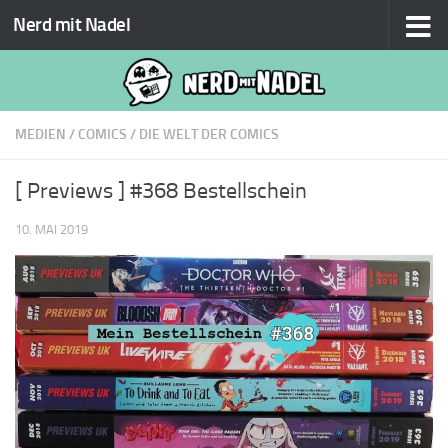
Nerd mit Nadel
Zum Inhalt springen
MEDIEN
/
COMICS
/
DIE WELT DER COMICS
[ Previews ] #368 Bestellschein
10. MAI 2019