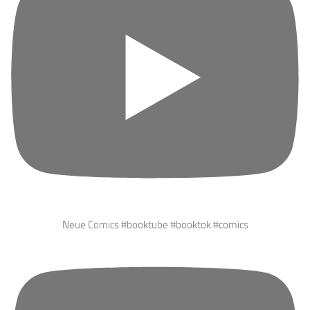
Neue Comics #booktube #booktok #comics