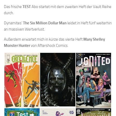
Das frische
TEST
Abo startet mit dem zweiten Heft der Vault Reihe
durch.
Dynamites‘
The Six Million Dollar Man
leidet in Heft fünf weiterhin
an massiven Wertverlust.
Außerdem erwartet mich in kürze das vierte Heft
Mary Shelley
Monster Hunter
von Aftershock Comics.