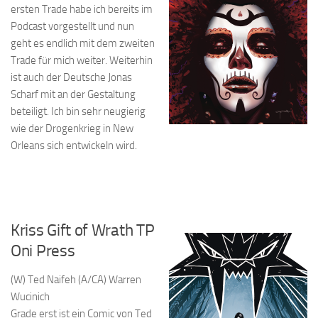
ersten Trade habe ich bereits im
Podcast vorgestellt und nun
geht es endlich mit dem zweiten
Trade für mich weiter. Weiterhin
ist auch der Deutsche Jonas
Scharf mit an der Gestaltung
beteiligt. Ich bin sehr neugierig
wie der Drogenkrieg in New
Orleans sich entwickeln wird.
Kriss Gift of Wrath TP
Oni Press
(W) Ted Naifeh (A/CA) Warren
Wucinich
Grade erst ist ein Comic von Ted