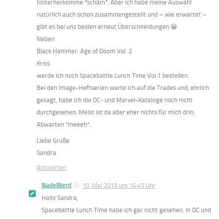
hinterherkomme *schäm*. Aber ich habe meine Auswahl
natürlich auch schon zusammengestellt und – wie erwartet –
gibt es bei uns beiden erneut Überschneidungen 😀
Neben
Black Hammer: Age of Doom Vol. 2
Kriss
werde ich noch Spacebattle Lunch Time Vol.1 bestellen.
Bei den Image-Heftserien warte ich auf die Trades und, ehrlich
gesagt, habe ich die DC- und Marvel-Kataloge noch nicht
durchgesehen. Meist ist da aber eher nichts für mich drin.
Abwarten *meeeh*.
Liebe Grüße
Sandra
Antworten
NadelNerd
10. Mai 2019 um 16:45 Uhr
Hallo Sandra,
Spacebattle Lunch Time habe ich gar nicht gesehen. In DC und