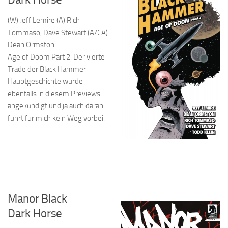
(W) Jeff Lemire (A) Rich
Tommaso, Dave Stewart (A/CA)
Dean Ormston
Age of Doom Part 2. Der vierte
Trade der Black Hammer
Hauptgeschichte wurde
ebenfalls in diesem Previews
angekündigt und ja auch daran
führt für mich kein Weg vorbei.
Manor Black
Dark Horse