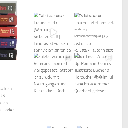
schein
 US-
klich
lt oder