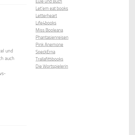
Eule und Buch
Let’em eat books
Letterheart
Life4books
Miss Booleana
Phantasienreisen
Pink Anemone
tel und
SpeckErna
ch auch
Trallafittibooks
Die Wortspielerin
ws-