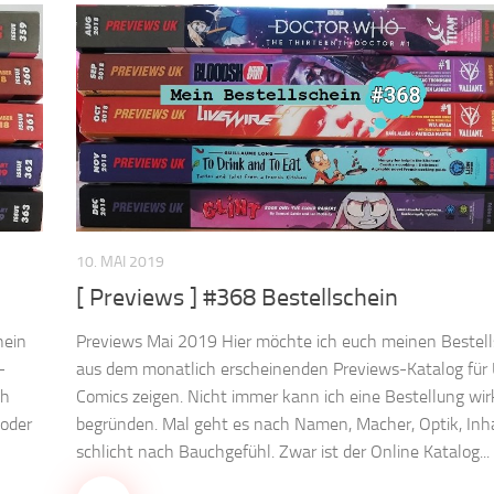
10. MAI 2019
[ Previews ] #368 Bestellschein
hein
Previews Mai 2019 Hier möchte ich euch meinen Bestell
-
aus dem monatlich erscheinenden Previews-Katalog für
ch
Comics zeigen. Nicht immer kann ich eine Bestellung wir
 oder
begründen. Mal geht es nach Namen, Macher, Optik, Inha
schlicht nach Bauchgefühl. Zwar ist der Online Katalog...