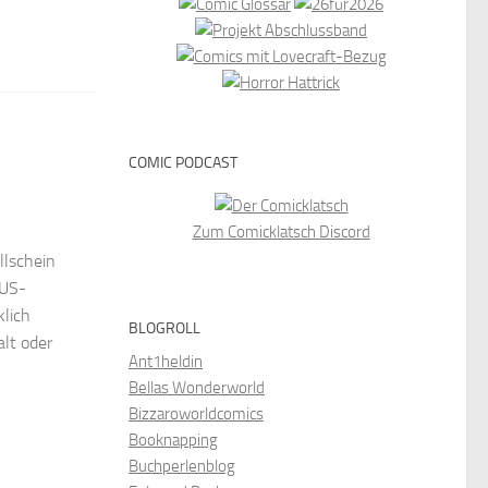
COMIC PODCAST
Zum Comicklatsch Discord
llschein
 US-
klich
BLOGROLL
lt oder
Ant1heldin
Bellas Wonderworld
Bizzaroworldcomics
Booknapping
Buchperlenblog