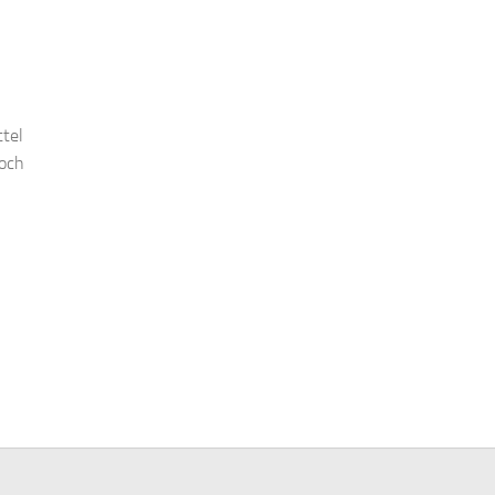
tel
doch