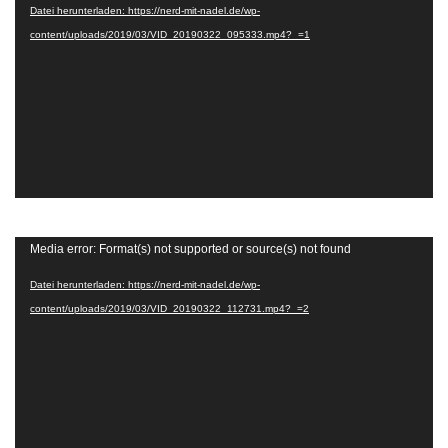
Datei herunterladen: https://nerd-mit-nadel.de/wp-
content/uploads/2019/03/VID_20190322_095333.mp4?_=1
Video-
Media error: Format(s) not supported or source(s) not found
Player
Datei herunterladen: https://nerd-mit-nadel.de/wp-
content/uploads/2019/03/VID_20190322_112731.mp4?_=2