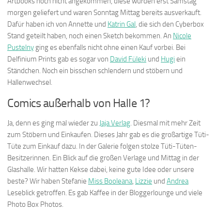
Artbooks noch nicht angekommen, diese wurden erst Samstag
morgen geliefert und waren Sonntag Mittag bereits ausverkauft.
Dafür haben ich von Annette und
Katrin Gal
, die sich den Cyberbox
Stand geteilt haben, noch einen Sketch bekommen. An
Nicole
Pustelny
ging es ebenfalls nicht ohne einen Kauf vorbei. Bei
Delfinium Prints gab es sogar von
David Füleki
und
Hugi
ein
Ständchen. Noch ein bisschen schlendern und stöbern und
Hallenwechsel.
Comics außerhalb von Halle 1?
Ja, denn es ging mal wieder zu
Jaja Verlag
. Diesmal mit mehr Zeit
zum Stöbern und Einkaufen. Dieses Jahr gab es die großartige Tüti-
Tüte zum Einkauf dazu. In der Galerie folgen stolze Tüti-Tüten-
Besitzerinnen. Ein Blick auf die großen Verlage und Mittag in der
Glashalle. Wir hatten Kekse dabei, keine gute Idee oder unsere
beste? Wir haben Stefanie
Miss Booleana
,
Lizzie
und
Andrea
Leseblick getroffen. Es gab Kaffee in der Bloggerlounge und viele
Photo Box Photos.