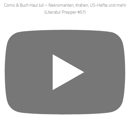
Comic & Buch Haul Juli – Nekromanten, Krähen, US-Hefte und mehr
(Literatur Prepper #57)