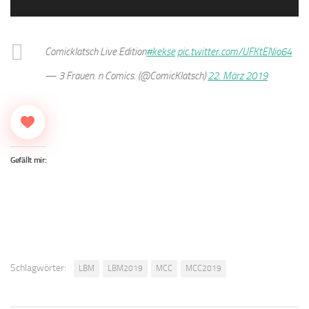
Comicklatsch Live Edition
#kekse
pic.twitter.com/UFKtENio64
— 3 Frauen. n Comics. (@ComicKlatsch)
22. März 2019
Gefällt mir:
Schlagwörter:
LBM
LBM2019
MCC
MCC2019