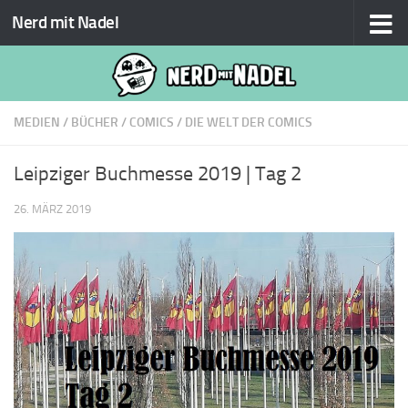
Nerd mit Nadel
Zum Inhalt springen
MEDIEN
/
BÜCHER
/
COMICS
/
DIE WELT DER COMICS
Leipziger Buchmesse 2019 | Tag 2
26. MÄRZ 2019