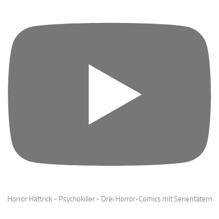
Horror Hattrick - Psychokiller - Drei Horror-Comics mit Serientätern