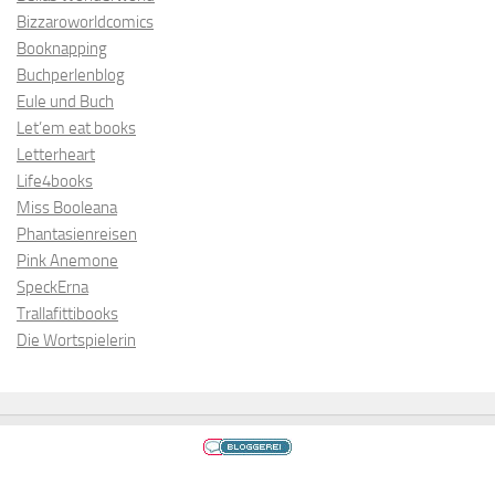
Bizzaroworldcomics
Booknapping
Buchperlenblog
Eule und Buch
Let’em eat books
Letterheart
Life4books
Miss Booleana
Phantasienreisen
Pink Anemone
SpeckErna
Trallafittibooks
Die Wortspielerin