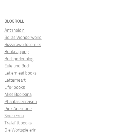
BLOGROLL
Ant1heldin
Bellas Wonderworld
Bizzaroworldcomics
Booknapping
Buchperlenblog
Eule und Buch
Let’em eat books
Letterheart
Life4books
Miss Booleana
Phantasienreisen
Pink Anemone
SpeckErna
Trallafittibooks
Die Wortspielerin