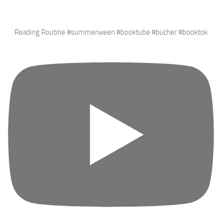
Reading Routine #summerween #booktube #bücher #booktok