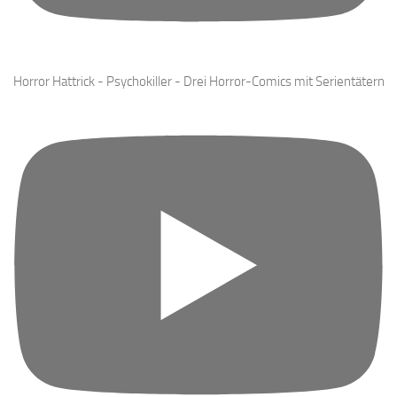
Horror Hattrick - Psychokiller - Drei Horror-Comics mit Serientätern