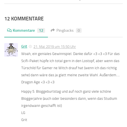
12 KOMMENTARE
Kommentare
12
Pingbacks
0
Grit
21. Mai 2019 um 15:50 Uhr
Woah, ein geniales Gewinnspiel. Danke dafür <3 <3 <3 Für das
Scifi-Paket hüpfe ich total gern in den Lostopf, aber wenn das
Türschild für Gamer ne Witch drauf hat (wenn ich das richtig
sehe) dann wäre das ja glatt meine zweite Wahl. Außerdem….
Dragon Age <3 <3 <3
Happy 5. Bloggeburtstag und auf noch ganz viele schöne
Bloggerjahre (auch oder besonders dann, wenn das Studium
irgendwann geschafft ist)
LG
Grit