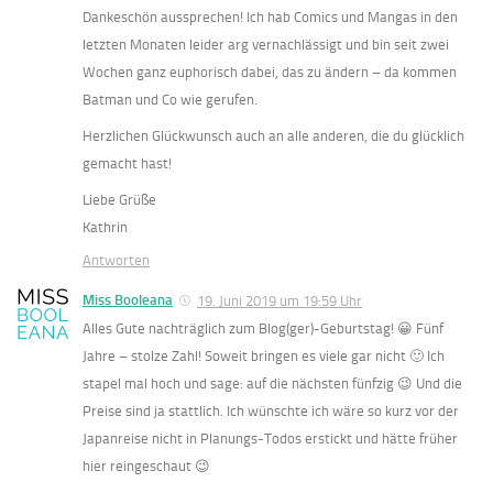
Dankeschön aussprechen! Ich hab Comics und Mangas in den
letzten Monaten leider arg vernachlässigt und bin seit zwei
Wochen ganz euphorisch dabei, das zu ändern – da kommen
Batman und Co wie gerufen.
Herzlichen Glückwunsch auch an alle anderen, die du glücklich
gemacht hast!
Liebe Grüße
Kathrin
Antworten
Miss Booleana
19. Juni 2019 um 19:59 Uhr
Alles Gute nachträglich zum Blog(ger)-Geburtstag! 😀 Fünf
Jahre – stolze Zahl! Soweit bringen es viele gar nicht 🙂 Ich
stapel mal hoch und sage: auf die nächsten fünfzig 😉 Und die
Preise sind ja stattlich. Ich wünschte ich wäre so kurz vor der
Japanreise nicht in Planungs-Todos erstickt und hätte früher
hier reingeschaut 😉