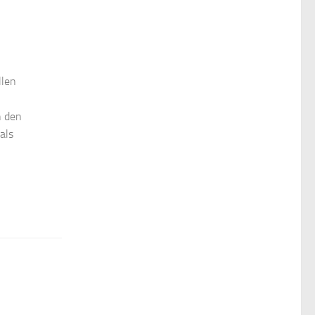
llen
h den
als