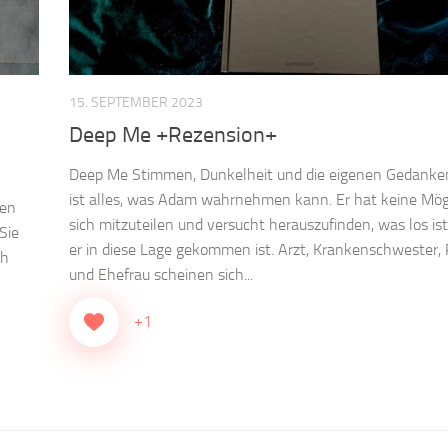
15. SEPTEMBER 2023
Deep Me +Rezension+
Deep Me Stimmen, Dunkelheit und die eigenen Gedanken
ist alles, was Adam wahrnehmen kann. Er hat keine Mögl
nen
sich mitzuteilen und versucht herauszufinden, was los is
Sie
er in diese Lage gekommen ist. Arzt, Krankenschwester, P
ch
und Ehefrau scheinen sich...
+1