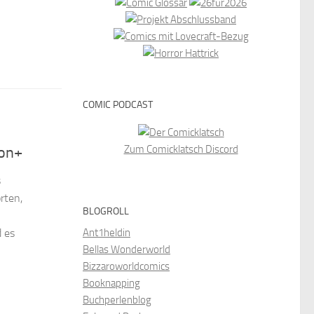
COMIC PODCAST
Zum Comicklatsch Discord
ion+
s
rten,
BLOGROLL
 es
Ant1heldin
Bellas Wonderworld
Bizzaroworldcomics
Booknapping
Buchperlenblog