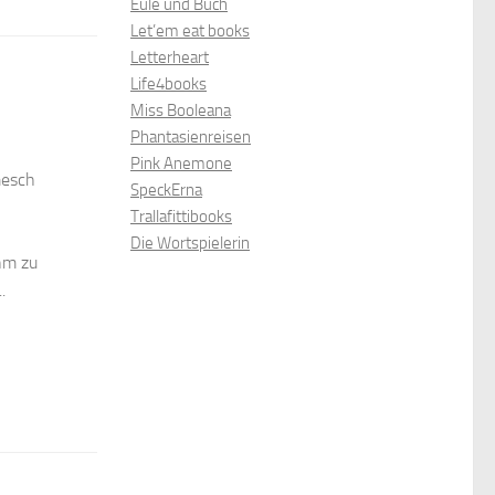
Eule und Buch
Let’em eat books
Letterheart
Life4books
Miss Booleana
Phantasienreisen
Pink Anemone
mesch
SpeckErna
Trallafittibooks
Die Wortspielerin
hm zu
.