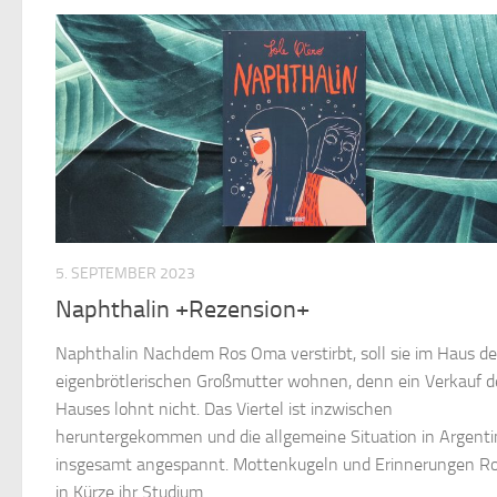
5. SEPTEMBER 2023
Naphthalin +Rezension+
Naphthalin Nachdem Ros Oma verstirbt, soll sie im Haus de
eigenbrötlerischen Großmutter wohnen, denn ein Verkauf d
Hauses lohnt nicht. Das Viertel ist inzwischen
heruntergekommen und die allgemeine Situation in Argenti
insgesamt angespannt. Mottenkugeln und Erinnerungen Ro
in Kürze ihr Studium...