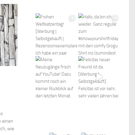
So
h einen
ch, wie