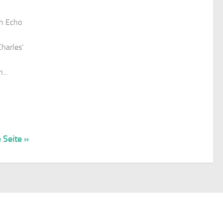
ch Echo
harles‘
...
 Seite »