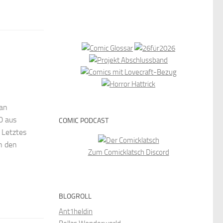
ran
0 aus
COMIC PODCAST
 Letztes
n den
Zum Comicklatsch Discord
BLOGROLL
Ant1heldin