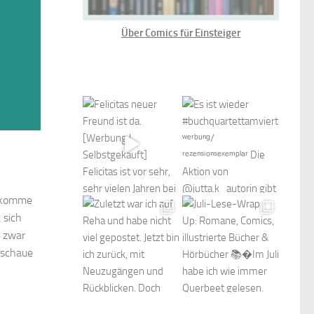
Über Comics für Einsteiger
r komme
 sich
n zwar
 schaue