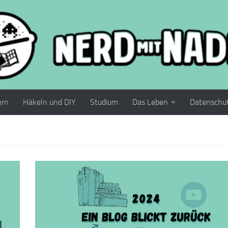
ern
Häkeln und DIY
Studium
Das Leben
Datenschu