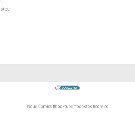
ir
s) zu
Neue Comics #booktube #booktok #comics