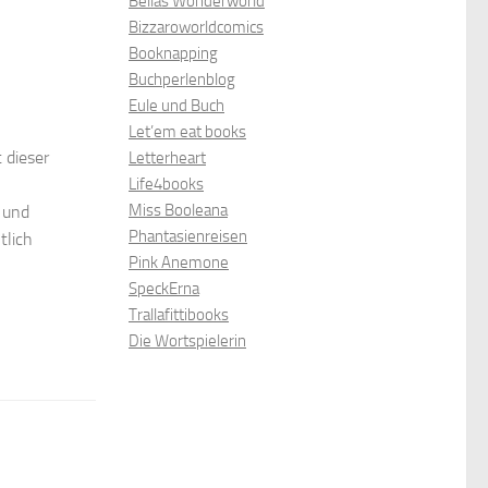
Bellas Wonderworld
Bizzaroworldcomics
Booknapping
Buchperlenblog
Eule und Buch
Let’em eat books
 dieser
Letterheart
Life4books
Miss Booleana
 und
Phantasienreisen
tlich
Pink Anemone
SpeckErna
Trallafittibooks
Die Wortspielerin