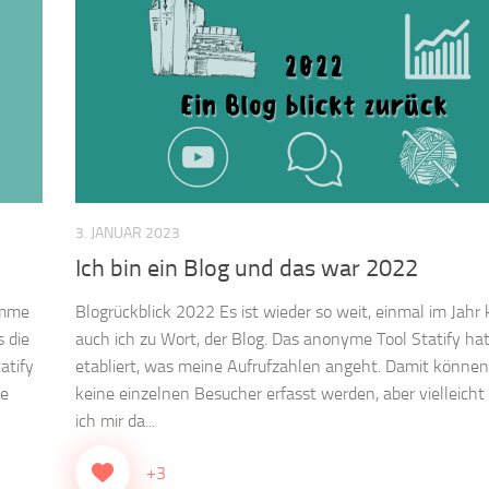
3. JANUAR 2023
Ich bin ein Blog und das war 2022
omme
Blogrückblick 2022 Es ist wieder so weit, einmal im Jah
s die
auch ich zu Wort, der Blog. Das anonyme Tool Statify hat
atify
etabliert, was meine Aufrufzahlen angeht. Damit könne
ne
keine einzelnen Besucher erfasst werden, aber vielleicht
ich mir da...
+3