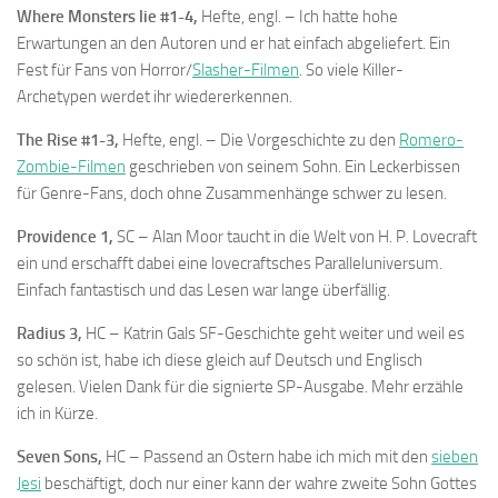
Where Monsters lie #1-4,
Hefte, engl. – Ich hatte hohe
Erwartungen an den Autoren und er hat einfach abgeliefert. Ein
Fest für Fans von Horror/
Slasher-Filmen
. So viele Killer-
Archetypen werdet ihr wiedererkennen.
The Rise #1-3,
Hefte, engl. – Die Vorgeschichte zu den
Romero-
Zombie-Filmen
geschrieben von seinem Sohn. Ein Leckerbissen
für Genre-Fans, doch ohne Zusammenhänge schwer zu lesen.
Providence 1,
SC – Alan Moor taucht in die Welt von H. P. Lovecraft
ein und erschafft dabei eine lovecraftsches Paralleluniversum.
Einfach fantastisch und das Lesen war lange überfällig.
Radius 3,
HC – Katrin Gals SF-Geschichte geht weiter und weil es
so schön ist, habe ich diese gleich auf Deutsch und Englisch
gelesen. Vielen Dank für die signierte SP-Ausgabe. Mehr erzähle
ich in Kürze.
Seven Sons,
HC – Passend an Ostern habe ich mich mit den
sieben
Jesi
beschäftigt, doch nur einer kann der wahre zweite Sohn Gottes