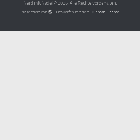
Nerd mit Nadel © 2026. Alle Rechte vorbehalten.
Präsentiert von
- Entworfen mit dem
Hueman-Theme