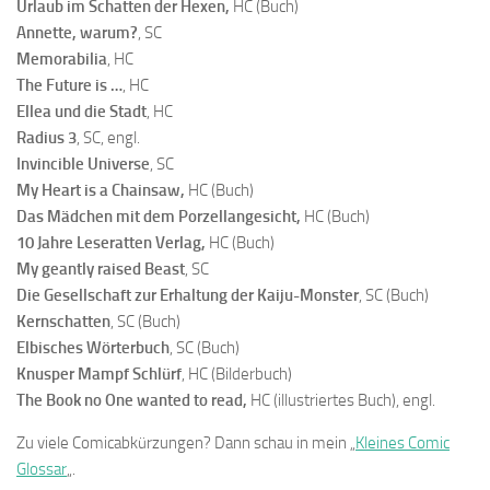
Urlaub im Schatten der Hexen,
HC (Buch)
Annette, warum?
, SC
Memorabilia
, HC
The Future is …
, HC
Ellea und die Stadt
, HC
Radius 3
, SC, engl.
Invincible Universe
, SC
My Heart is a Chainsaw,
HC (Buch)
Das Mädchen mit dem Porzellangesicht,
HC (Buch)
10 Jahre Leseratten Verlag,
HC (Buch)
My geantly raised Beast
, SC
Die Gesellschaft zur Erhaltung der Kaiju-Monster
, SC (Buch)
Kernschatten
, SC (Buch)
Elbisches Wörterbuch
, SC (Buch)
Knusper Mampf Schlürf
, HC (Bilderbuch)
The Book no One wanted to read,
HC (illustriertes Buch), engl.
Zu viele Comicabkürzungen? Dann schau in mein „
Kleines Comic
Glossar
„.