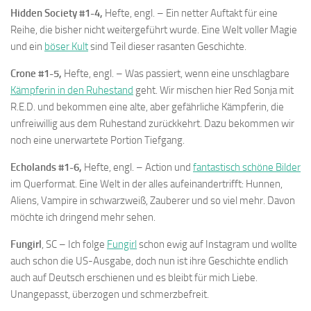
Hidden Society #1-4,
Hefte, engl. – Ein netter Auftakt für eine
Reihe, die bisher nicht weitergeführt wurde. Eine Welt voller Magie
und ein
böser Kult
sind Teil dieser rasanten Geschichte.
Crone #1-5,
Hefte, engl. – Was passiert, wenn eine unschlagbare
Kämpferin in den Ruhestand
geht. Wir mischen hier Red Sonja mit
R.E.D. und bekommen eine alte, aber gefährliche Kämpferin, die
unfreiwillig aus dem Ruhestand zurückkehrt. Dazu bekommen wir
noch eine unerwartete Portion Tiefgang.
Echolands #1-6,
Hefte, engl. – Action und
fantastisch schöne Bilder
im Querformat. Eine Welt in der alles aufeinandertrifft: Hunnen,
Aliens, Vampire in schwarzweiß, Zauberer und so viel mehr. Davon
möchte ich dringend mehr sehen.
Fungirl
, SC – Ich folge
Fungirl
schon ewig auf Instagram und wollte
auch schon die US-Ausgabe, doch nun ist ihre Geschichte endlich
auch auf Deutsch erschienen und es bleibt für mich Liebe.
Unangepasst, überzogen und schmerzbefreit.