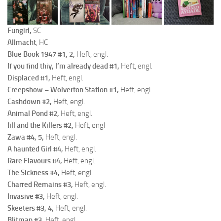
Fungirl,
SC
Allmacht
, HC
Blue Book 1947 #1, 2,
Heft, engl.
If you find thiy, I’m already dead #1,
Heft, engl.
Displaced #1,
Heft, engl.
Creepshow – Wolverton Station #1,
Heft, engl.
Cashdown #2,
Heft, engl.
Animal Pond #2,
Heft, engl.
Jill and the Killers #
2,
Heft, engl
Zawa #4, 5,
Heft, engl.
A haunted Girl #4,
Heft, engl.
Rare Flavours #4,
Heft, engl.
The Sickness #4,
Heft, engl.
Charred Remains #3,
Heft, engl.
Invasive #3,
Heft, engl.
Skeeters #3, 4,
Heft, engl.
Blitmap #3,
Heft, engl.