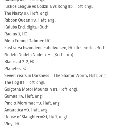
Justice League vs Godzilla vs Kong #5,
Heft, engl.
The Nasty #7,
Heft, engl.
Ribbon Queen #8,
Heft, engl.
Kalubs End,
digital (Buch)
Radius 3
, HC
Mein Freund Dahmer
, HC
Fast verschwundene Fabelwesen,
HC (illustriertes Buch)
Nudeln Nudeln Nudeln
, HC (Kochbuch)
Blacksad
7-2
, HC
Planetes
, SC
Seven Years in Darkness – The Shamir Worm,
Heft, engl.
The Fog #1,
Heft, engl.
Golgotha Motor Mountain #1,
Heft, engl.
Gumaa #
4,
Heft, engl.
Pine & Merrimac #
3,
Heft, engl
Antarctica #9,
Heft, engl.
House of Slaughter #21,
Heft, engl.
Vinyl
, HC