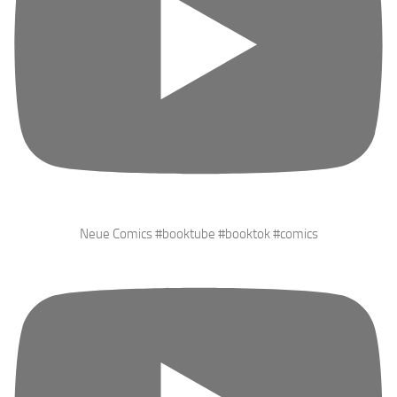
Neue Comics #booktube #booktok #comics