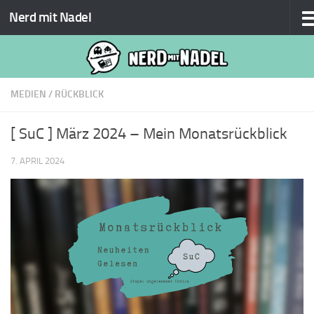
Nerd mit Nadel
Zum Inhalt springen
MEDIEN
/
RÜCKBLICK
[ SuC ] März 2024 – Mein Monatsrückblick
7. APRIL 2024