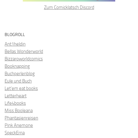
Zum Comicklatsch Discord
BLOGROLL
Ant1heldin
Bellas Wonderworld
Bizzaroworldcomics
Booknapping
Buchperlenblog
Eule und Buch
Let’em eat books
Letterheart
Life4books
Miss Booleana
Phantasienreisen
Pink Anemone
SpeckErna