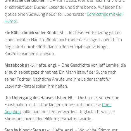
Die Rache der Bücher,
HC – Tom Gauld. Wen das noch nicht reicht,
er schreibt über Bücher, Lesende und Schreibende. Auf jeden Fall
gibt es einen Schwung neuer toll übersetzter
Comicstrips mit viel
Humor
.
Ein Kühlschrank voller Köpfe,
SC – In dieser Fortsetzung gibt es
einen untoten Hai. Ich könnte noch mehr dazu sagen, aber ich bin
begeistert und ihr dürft dann in den Frühjahrsputz-Bingo-
Kurzrezensionen nachesen.
Mazebook #1-5,
Hefte, engl. – Eine Geschichte von Jeff Lemire, die
er auch selbst gezeichnet hat. Ein Mann ist auf der Suche nach
seiner Tochter. Nächtliche Anrufe und ihre Leidenschaft für
Labyrinth-Rätsel sollen ihm helfen.
Der Untergang des Hauses Usher
, HC – Die Comics von Edition
Faust haben mich schon länger interessiert und diese
Poe-
Adaption
sollte nun mein erster werden. Unglaublich, wie viel
Stimmung hier in den Bildern geschaffen wurde.
Step by bloody Step #1-4,
Hefte, engl. – Wo wir bei Stimmung