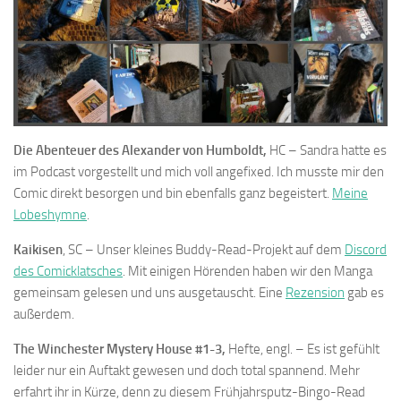
Die Abenteuer des Alexander von Humboldt,
HC – Sandra hatte es
im Podcast vorgestellt und mich voll angefixed. Ich musste mir den
Comic direkt besorgen und bin ebenfalls ganz begeistert.
Meine
Lobeshymne
.
Kaikisen
, SC – Unser kleines Buddy-Read-Projekt auf dem
Discord
des Comicklatsches
. Mit einigen Hörenden haben wir den Manga
gemeinsam gelesen und uns ausgetauscht. Eine
Rezension
gab es
außerdem.
The Winchester Mystery House #1-3,
Hefte, engl. – Es ist gefühlt
leider nur ein Auftakt gewesen und doch total spannend. Mehr
erfahrt ihr in Kürze, denn zu diesem Frühjahrsputz-Bingo-Read