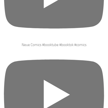
Neue Comics #booktube #booktok #comics