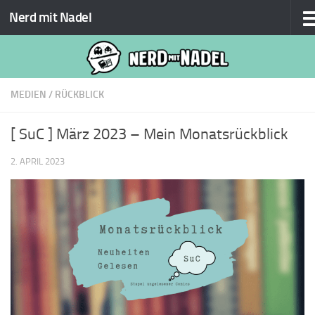
Nerd mit Nadel
Zum Inhalt springen
MEDIEN
/
RÜCKBLICK
[ SuC ] März 2023 – Mein Monatsrückblick
2. APRIL 2023