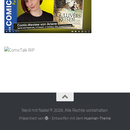
Nerd mit Nadel © 2026. Alle Rechte vorbehalten.
Präsentiert von
- Entworfen mit dem
Hueman-Theme