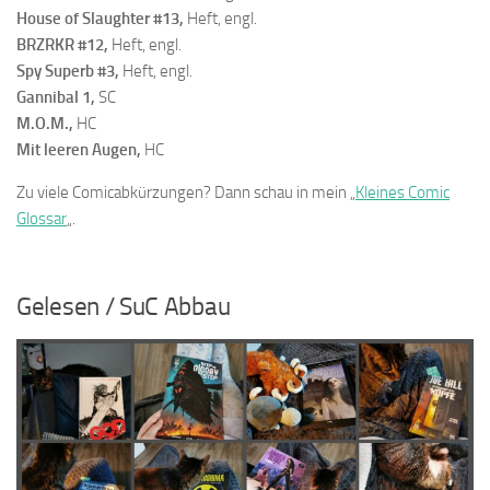
House of Slaughter #13,
Heft, engl.
BRZRKR #12,
Heft, engl.
Spy Superb #3,
Heft, engl.
Gannibal 1,
SC
M.O.M.,
HC
Mit leeren Augen,
HC
Zu viele Comicabkürzungen? Dann schau in mein „
Kleines Comic
Glossar
„.
…
Gelesen / SuC Abbau