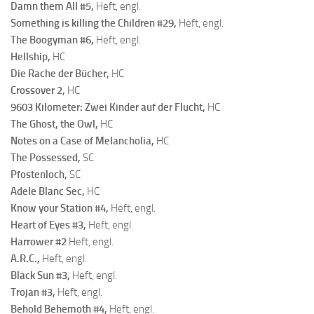
Damn them All #5
,
Heft, engl.
Something is killing the Children #29
,
Heft, engl.
The Boogyman #6
,
Heft, engl.
Hellship,
HC
Die Rache der Bücher,
HC
Crossover 2,
HC
9603 Kilometer: Zwei Kinder auf der Flucht,
HC
The Ghost, the Owl,
HC
Notes on a Case of Melancholia,
HC
The Possessed,
SC
Pfostenloch,
SC
Adele Blanc Sec,
HC
Know your Station #
4,
Heft, engl.
Heart of Eyes
#
3,
Heft, engl.
Harrower #
2
Heft, engl.
A.R.C.
,
Heft, engl.
Black Sun #3
,
Heft, engl.
Trojan #
3,
Heft, engl.
Behold Behemoth #4
,
Heft, engl.