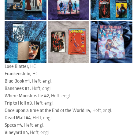
Lose Blätter,
HC
Frankenstein,
HC
Blue Book #1
,
Heft, engl.
Banshees #1
,
Heft, engl.
Where Monsters lie #2
,
Heft, engl.
Trip to Hell #3
,
Heft, engl.
Once upon a time at the End of the World #4
,
Heft, engl.
Dead Mall #4
,
Heft, engl.
Specs #4
,
Heft, engl.
Vineyard #4
,
Heft, engl.