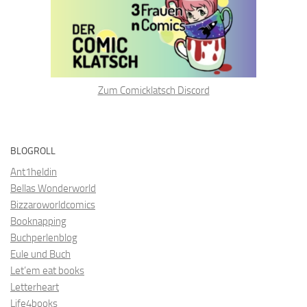
Zum Comicklatsch Discord
BLOGROLL
Ant1heldin
Bellas Wonderworld
Bizzaroworldcomics
Booknapping
Buchperlenblog
Eule und Buch
Let’em eat books
Letterheart
Life4books