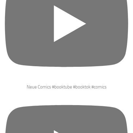
Neue Comics #booktube #booktok #comics