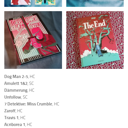
Dog Man 2-5
, HC
Amulett 1&2
, SC
Dämmerung
, HC
Unfollow
, SC
7 Detektive: Miss Crumble
, HC
Zaroff
, HC
Travis 1
, HC
Acriborea 1
, HC