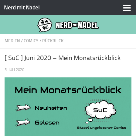
Nerd mit Nadel
Zum Inhalt springen
MEDIEN
/
COMICS
/
RÜCKBLICK
[ SuC ] Juni 2020 – Mein Monatsrückblick
5. JULI 2020