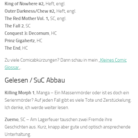
King of Nowhere #2
,
Heft, engl.
Outer Darkness/Chew #2
,
Heft, engl.
The Red Mother Vol. 1
,
SC, engl.
The Fall 2
, SC
Conquest 3: Decornum
, HC
Prinz Gigahertz
, HC
The End
, HC
Zu viele Comicabkürzungen? Dann schau in mein „
Kleines Comic
Glossar
„.
Gelesen / SuC Abbau
Killing Morph 1
, Manga – Ein Massenmörder oder ist es doch ein
Serienmörder? Auf jeden Fall gibt es viele Tote und Zerstückelung.
Ich denke, ich werde weiter lesen.
Zuemo
, SC – Am Lagerfeuer tauschen zwei Fremde ihre
Geschichten aus. Kurz, knapp aber gute und optisch ansprechende
Unterhaltung.