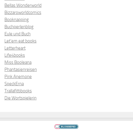
Bellas Wonderworld
Bizzaroworldcomics
Booknapping
Buchperlenblog
Eule und Buch
Let’em eat books
Letterheart
Life4books
Miss Booleana
Phantasienreisen
Pink Anemone
SpeckErna
Trallafittibooks
Die Wortspielerin