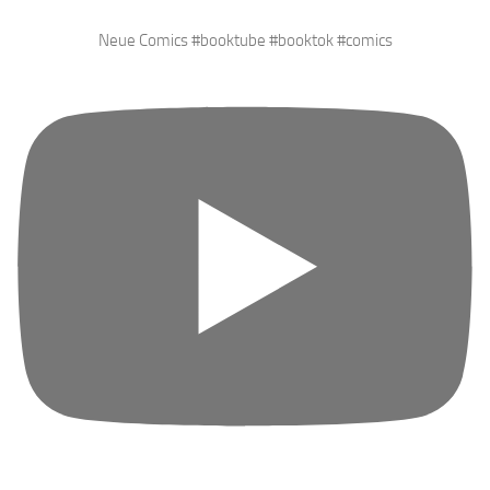
Neue Comics #booktube #booktok #comics