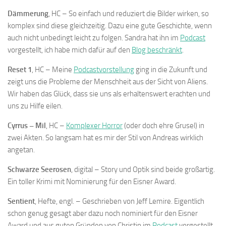
Dämmerung
, HC – So einfach und reduziert die Bilder wirken, so
komplex sind diese gleichzeitig. Dazu eine gute Geschichte, wenn
auch nicht unbedingt leicht zu folgen. Sandra hat ihn im
Podcast
vorgestellt, ich habe mich dafür auf den
Blog beschränkt
.
Reset 1
, HC – Meine
Podcastvorstellung
ging in die Zukunft und
zeigt uns die Probleme der Menschheit aus der Sicht von Aliens.
Wir haben das Glück, dass sie uns als erhaltenswert erachten und
uns zu Hilfe eilen.
Cyrrus – Mil
, HC –
Komplexer Horror
(oder doch ehre Grusel) in
zwei Akten. So langsam hat es mir der Stil von Andreas wirklich
angetan.
Schwarze Seerosen
, digital – Story und Optik sind beide großartig.
Ein toller Krimi mit Nominierung für den Eisner Award.
Sentient
, Hefte, engl. – Geschrieben von Jeff Lemire. Eigentlich
schon genug gesagt aber dazu noch nominiert für den Eisner
Award und aus guten Gründen von Christin im
Podcast
vorgestellt,