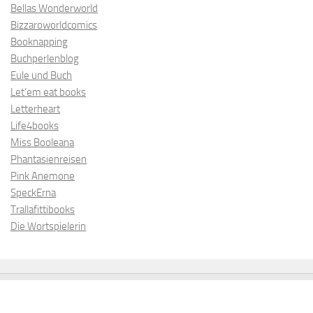
Bellas Wonderworld
Bizzaroworldcomics
Booknapping
Buchperlenblog
Eule und Buch
Let’em eat books
Letterheart
Life4books
Miss Booleana
Phantasienreisen
Pink Anemone
SpeckErna
Trallafittibooks
Die Wortspielerin