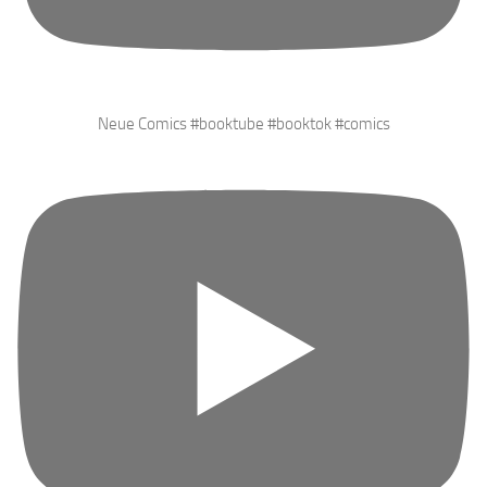
Neue Comics #booktube #booktok #comics