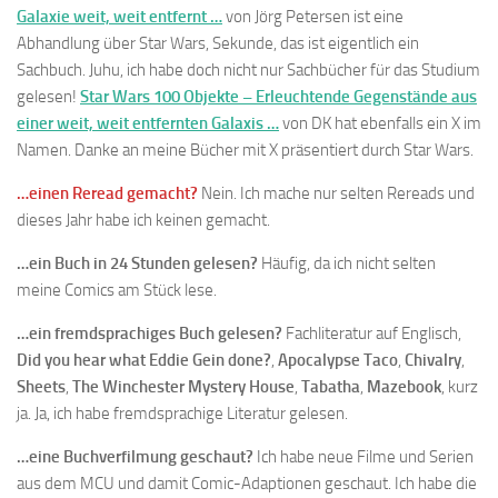
Galaxie weit, weit entfernt …
von Jörg Petersen ist eine
Abhandlung über Star Wars, Sekunde, das ist eigentlich ein
Sachbuch. Juhu, ich habe doch nicht nur Sachbücher für das Studium
gelesen!
Star Wars 100 Objekte – Erleuchtende Gegenstände aus
einer weit, weit entfernten Galaxis …
von DK hat ebenfalls ein X im
Namen. Danke an meine Bücher mit X präsentiert durch Star Wars.
…einen Reread gemacht?
Nein. Ich mache nur selten Rereads und
dieses Jahr habe ich keinen gemacht.
…ein Buch in 24 Stunden gelesen?
Häufig, da ich nicht selten
meine Comics am Stück lese.
…ein fremdsprachiges Buch gelesen?
Fachliteratur auf Englisch,
Did you hear what Eddie Gein done?
,
Apocalypse Taco
,
Chivalry
,
Sheets
,
The Winchester Mystery House
,
Tabatha
,
Mazebook
, kurz
ja. Ja, ich habe fremdsprachige Literatur gelesen.
…eine Buchverfilmung geschaut?
Ich habe neue Filme und Serien
aus dem MCU und damit Comic-Adaptionen geschaut. Ich habe die