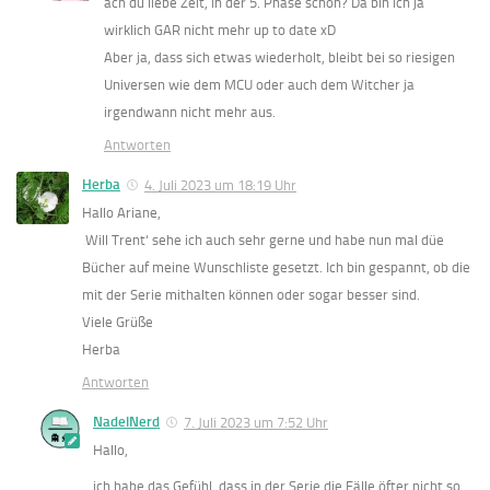
ach du liebe Zeit, in der 5. Phase schon? Da bin ich ja
wirklich GAR nicht mehr up to date xD
Aber ja, dass sich etwas wiederholt, bleibt bei so riesigen
Universen wie dem MCU oder auch dem Witcher ja
irgendwann nicht mehr aus.
Antworten
Herba
4. Juli 2023 um 18:19 Uhr
Hallo Ariane,
‚Will Trent‘ sehe ich auch sehr gerne und habe nun mal düe
Bücher auf meine Wunschliste gesetzt. Ich bin gespannt, ob die
mit der Serie mithalten können oder sogar besser sind.
Viele Grüße
Herba
Antworten
NadelNerd
7. Juli 2023 um 7:52 Uhr
Hallo,
ich habe das Gefühl, dass in der Serie die Fälle öfter nicht so