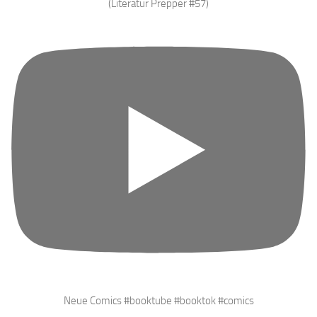
(Literatur Prepper #57)
Neue Comics #booktube #booktok #comics