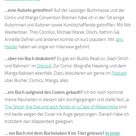
…eine AutorIn getroffen?
Auf der Leipziger Buchmesse und der
Comic und Manga Convention Bremen habe ich in der Tat einige
Autorinnen und Autoren sowie Kunstschaffende getroffen. Mit Nils
Westerboer, Thilo Corzilius, Michael Marek, Olschi, Kathrin Gal,
Annette Oefner und anderen konnte ich kurz plaudern. Mit
Jans
Harder
haben wir sogar ein Interview geführt.
…über ein Buch diskutiert?
Es gab ein Buddy Read zu „Nach Strich
und Rahmen“ im
Discord
. Zur Comic-Biografie Hawking und dem
Manga Kaikisen ebenfalls. Dazu diskutieren wir gerne im
Podcast
über Bücher, Comics, Manga, alles.
…ein Buch aufgrund des Covers gekauft?
Ich bin noch nochmal
meine Neuheiten in diesem Jahr durchgegangen und stelle fest, ja.
The Ghost, the Owl und auch Notes on a Case of Melancholia
sind
mit beide wegen der Cover ins Auge gesprungen. Danach habe ich
trotzdem den Klappentest gelegsen.
… ein Buch mit dem Buchstaben X im Titel gelesen?
In einer