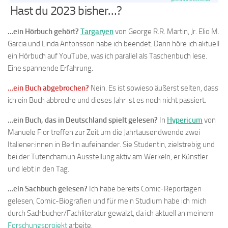
Hast du 2023 bisher…?
…ein Hörbuch gehört?
Targaryen
von George R.R. Martin, Jr. Elio M.
Garcia und Linda Antonsson habe ich beendet. Dann höre ich aktuell
ein Hörbuch auf YouTube, was ich parallel als Taschenbuch lese.
Eine spannende Erfahrung.
…ein Buch abgebrochen?
Nein. Es ist sowieso äußerst selten, dass
ich ein Buch abbreche und dieses Jahr ist es noch nicht passiert.
…ein Buch, das in Deutschland spielt gelesen?
In
Hypericum
von
Manuele Fior treffen zur Zeit um die Jahrtausendwende zwei
Italiener:innen in Berlin aufeinander. Sie Studentin, zielstrebig und
bei der Tutenchamun Ausstellung aktiv am Werkeln, er Künstler
und lebt in den Tag.
…ein Sachbuch gelesen?
Ich habe bereits Comic-Reportagen
gelesen, Comic-Biografien und für mein Studium habe ich mich
durch Sachbücher/Fachliteratur gewälzt, da ich aktuell an meinem
Forschungsprojekt
arbeite.