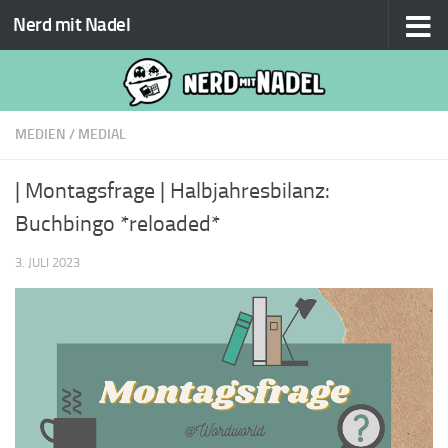
Nerd mit Nadel
Zum Inhalt springen
MEDIEN
/
MEDIAL
| Montagsfrage | Halbjahresbilanz:
Buchbingo *reloaded*
3. JULI 2023