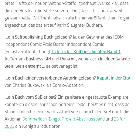
erste Hälfte der neuen Witcher-Staffel geschaut. War so klar, dass
die den Break an die Stelle setzen… Gut, dass ich schon so weit
gelesen hatte. Will Trent habe ich alle bisher veröffentlichen Folgen
angeschaut, das basiert auf Karin Slaughter Büchern.
…ein Selfpublishing Buch gelesen?
Ja, den Gewinner des ICOM
Independent Comic Preis Bester Independent Comic
(Selbstveröffentlichung)
Tick Tock – Kult Geschichten Band 1
.
Außerdem
Business Girl
und
Runa #1
, wobei auch
In einer Galaxie
weit, weit entfernt …
selbst verlegt ist.
…ein Buch einer verstorbenen AutorIn gelesen?
Kaputt in der City
von Charles Bukowski als Comic-Adaption.
…ein Buch vom SuB erlöst?
Einige ältere eingestaubte Exemplare
konnte ich dieses Jahr schon befreien, leider heißt es nicht, dass der
Stapel dadurch kleiner wird. Aktuell versuche ich den SuB durch die
Aktionen
Sommerloch-Bingo
,
Projekt Abschlussband
und
23 für
2023
ein wenig zu reduzieren.