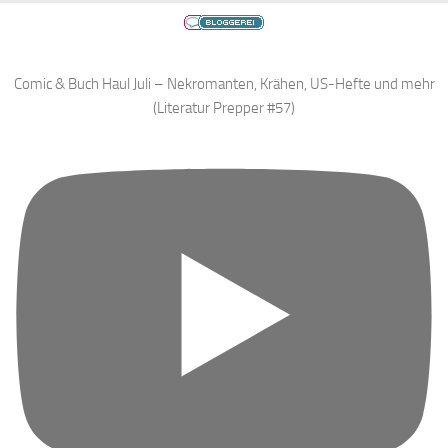
Comic & Buch Haul Juli – Nekromanten, Krähen, US-Hefte und mehr
(Literatur Prepper #57)