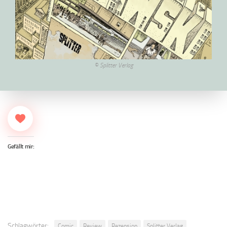
© Splitter Verlag
Gefällt mir:
Schlagwörter:
Comic
Review
Rezension
Splitter Verlag