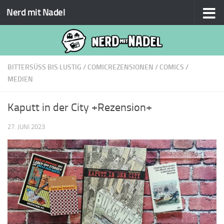
Nerd mit Nadel
Zum Inhalt springen
BITTERSÜSS BIS LUSTIG
/
COMICREZENSIONEN
/
COMICS
/
MEDIEN
Kaputt in der City +Rezension+
27. JUNI 2023