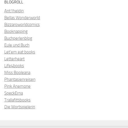
BLOGROLL
Ant1heldin
Bellas Wonderworld
Bizzaroworldcomics
Booknapping
Buchperlenblog
Eule und Buch
Let’em eat books
Letterheart
Life4books
Miss Booleana
Phantasienreisen
Pink Anemone
SpeckErna
Trallafittibooks
Die Wortspielerin