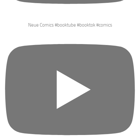
Neue Comics #booktube #booktok #comics