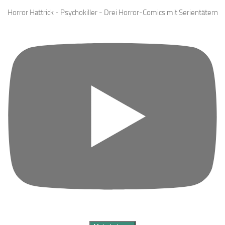
Horror Hattrick - Psychokiller - Drei Horror-Comics mit Serientätern