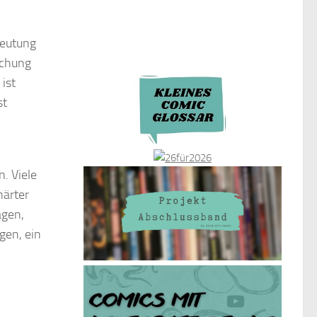
deutung
schung
ist
st
. Viele
härter
agen,
gen, ein