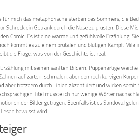
rte für mich das metaphorische sterben des Sommers, die Be
vor Schreck ein Getränk durch die Nase zu prusten. Diese Mi
 den Comic. Es ist eine warme und gefühlvolle Erzählung. Sie 
nnoch kommt es zu einem brutalen und blutigen Kampf. Mila i
t die Frage, was von der Geschichte ist real.
Erzählung mit seinen sanften Bildern. Puppenartige weiche
Zähnen auf zarten, schmalen, aber dennoch kurvigen Körpern
ind aber trotzdem durch Linien akzentuiert und wirken somit 
lischsprachigen Titel musste ich nur wenige Wörter nachschl
motionen der Bilder getragen. Ebenfalls ist es Sandoval gelun
 Lesen bewusst wird.
teiger