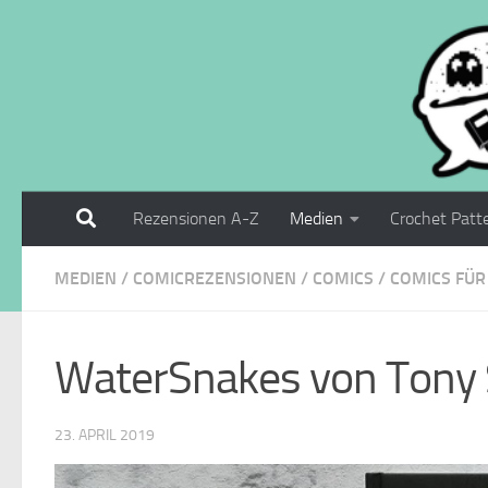
Zum Inhalt springen
Rezensionen A-Z
Medien
Crochet Patt
MEDIEN
/
COMICREZENSIONEN
/
COMICS
/
COMICS FÜR
WaterSnakes von Tony
23. APRIL 2019