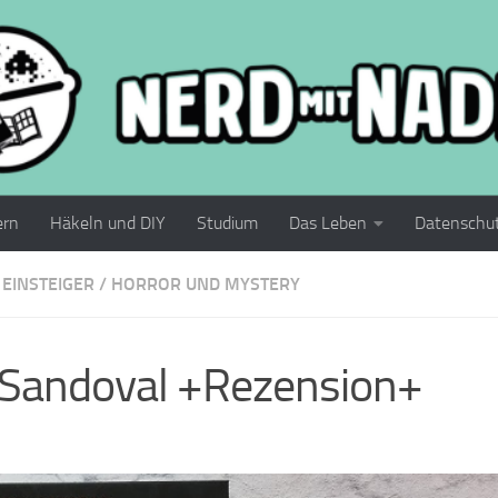
ern
Häkeln und DIY
Studium
Das Leben
Datenschu
 EINSTEIGER
/
HORROR UND MYSTERY
 Sandoval +Rezension+