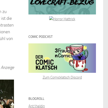
h zu
ist die
ntrasten
tionen
COMIC PODCAST
fühl von
Anzeige
Zum Comicklatsch Discord
BLOGROLL
Ant1heldin