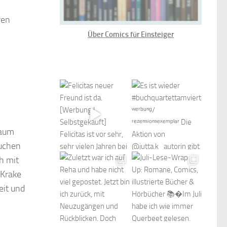
ren
Über Comics für Einsteiger
raum
auchen
h mit
 Krake
eit und