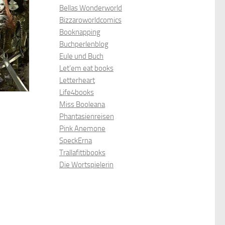
Bellas Wonderworld
Bizzaroworldcomics
Booknapping
Buchperlenblog
Eule und Buch
Let’em eat books
Letterheart
Life4books
Miss Booleana
Phantasienreisen
Pink Anemone
SpeckErna
Trallafittibooks
Die Wortspielerin