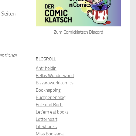
 Seiten
Zum Comicklatsch Discord
eptional
BLOGROLL
Ant1heldin
Bellas Wonderworld
Bizzaroworldcomics
Booknapping
Buchperlenblog
Eule und Buch
Let’em eat books
Letterheart
Life4books
Miss Booleana