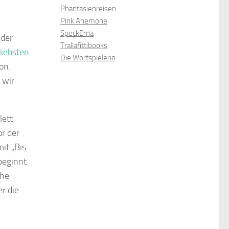
Phantasienreisen
Pink Anemone
SpeckErna
 der
Trallafittibooks
liebsten
Die Wortspielerin
on.
) wir
lett
r der
it „Bis
beginnt
che
r die