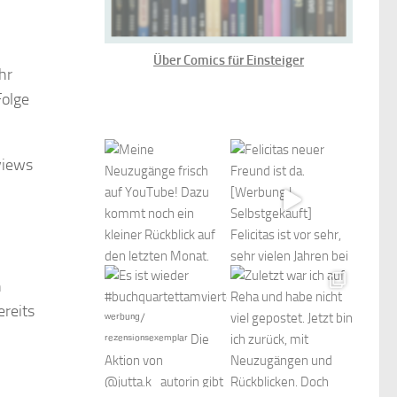
Über Comics für Einsteiger
hr
Folge
views
n
reits