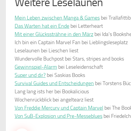
Weitere Leselaunen
Mein Leben zwischen Manga & Games
bei Trallafitti
Das Warten hat ein Ende
bei Letterheart
Mit einer Glückssträhne in den März
bei Ida’s Bookshe
Ich bin ein Captain Marvel Fan bei Lieblingsleseplatz
Leselaunen bei Lieschen liest
Wundervolle Buchpost bei Stars, stripes and books
Gewinnspiel-Alarm
bei Leseleidenschaft
Super und dir?
bei Saskias Books
Survival Guides und Entscheidungen
bei Torstens Bü
Lang lang ists her bei Bookalicious
Wochenrückblick bei angeltearz liest
Von Freddie Mercury und Captain Marvel
bei The Boo
Von SuB-Explosion und Pre-Messeblues
bei Friedelc