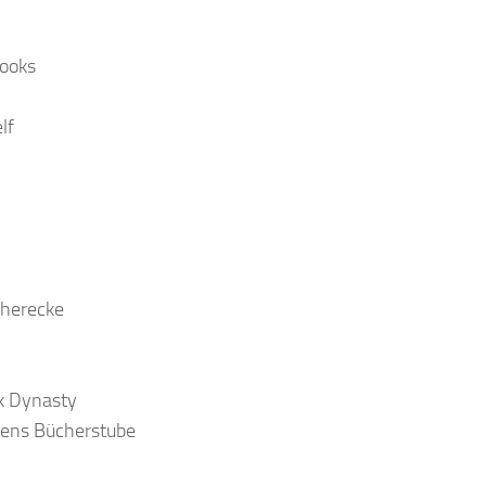
books
lf
cherecke
k Dynasty
hens Bücherstube