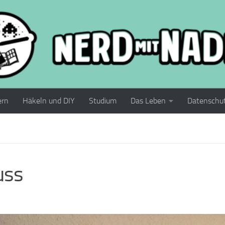
ern
Häkeln und DIY
Studium
Das Leben
Datenschu
uss