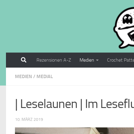
Zum Inhalt springen
Rezensionen A-Z
Medien
Crochet Patt
MEDIEN
/
MEDIAL
| Leselaunen | Im Lesefl
10. MÄRZ 2019