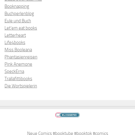
Booknapping
Buchperlenblog
Eule und Buch
Let’em eat books
Letterheart
Life4books
Miss Booleana
Phantasienreisen
Pink Anemone
SpeckErna
Trallafittibooks
Die Wortspielerin
Neue Comics #booktube #booktok #comics