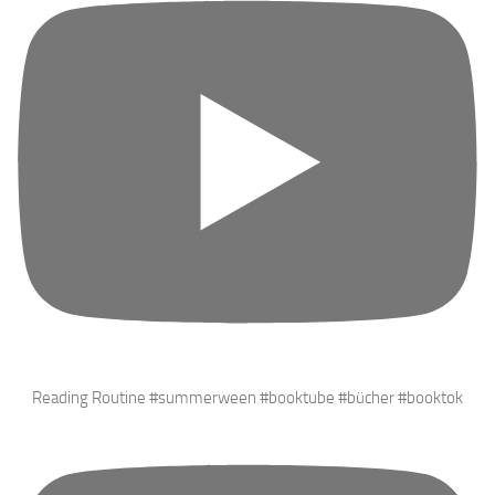
Reading Routine #summerween #booktube #bücher #booktok