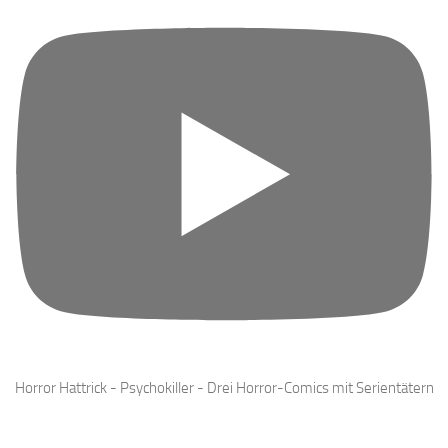
Horror Hattrick - Psychokiller - Drei Horror-Comics mit Serientätern