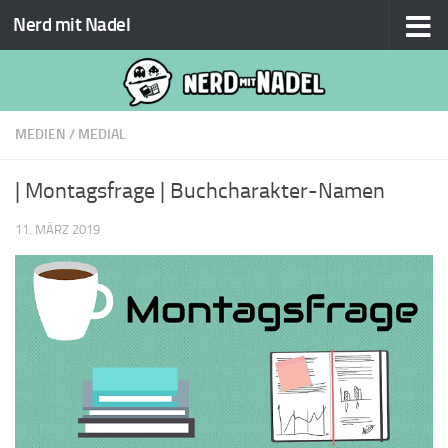
Nerd mit Nadel
Zum Inhalt springen
MEDIEN
/
MEDIAL
| Montagsfrage | Buchcharakter-Namen
11. MÄRZ 2019