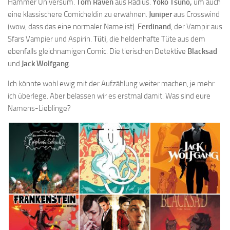
Hammer Universum.
Tom Raven
aus Radius.
Yoko Tsuno,
um auch
eine klassischere Comicheldin zu erwähnen.
Juniper
aus Crosswind
(wow, dass das eine normaler Name ist).
Ferdinand
, der Vampir aus
Sfars Vampier und Aspirin.
Tüti
, die heldenhafte Tüte aus dem
ebenfalls gleichnamigen Comic. Die tierischen Detektive
Blacksad
und
Jack Wolfgang
.
Ich könnte wohl ewig mit der Aufzählung weiter machen, je mehr
ich überlege. Aber belassen wir es erstmal damit. Was sind eure
Namens-Lieblinge?