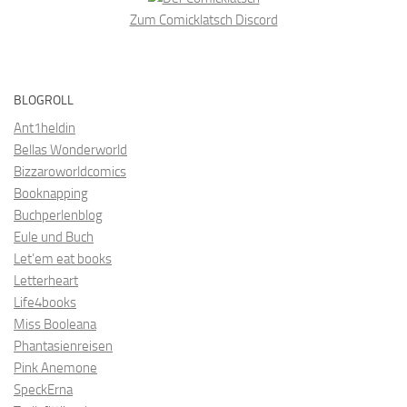
Zum Comicklatsch Discord
BLOGROLL
Ant1heldin
Bellas Wonderworld
Bizzaroworldcomics
Booknapping
Buchperlenblog
Eule und Buch
Let’em eat books
Letterheart
Life4books
Miss Booleana
Phantasienreisen
Pink Anemone
SpeckErna