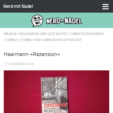
Nerd mit Nadel
Zum Inhalt springen
MEDIEN
/
BIOGRAFIEN UND GESCHICHTE
/
COMICREZENSIONEN
/
COMICS
/
CRIME
/
DER COMICKLATSCH PODCAST
Haarmann +Rezension+
17. NOVEMBER 2019