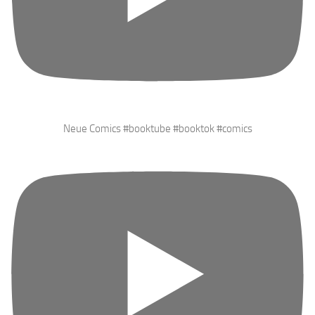
Neue Comics #booktube #booktok #comics