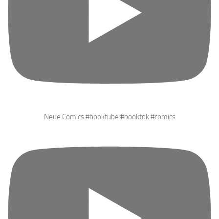
Neue Comics #booktube #booktok #comics