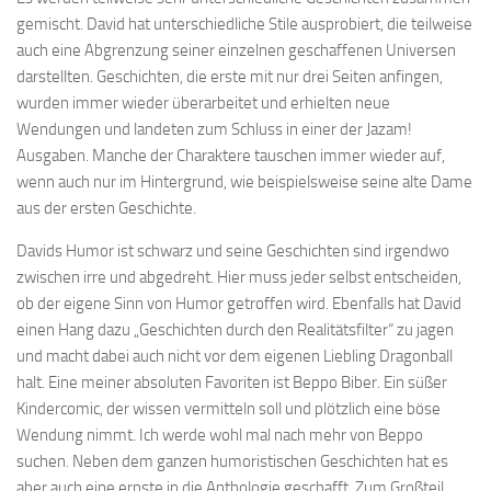
gemischt. David hat unterschiedliche Stile ausprobiert, die teilweise
auch eine Abgrenzung seiner einzelnen geschaffenen Universen
darstellten. Geschichten, die erste mit nur drei Seiten anfingen,
wurden immer wieder überarbeitet und erhielten neue
Wendungen und landeten zum Schluss in einer der Jazam!
Ausgaben. Manche der Charaktere tauschen immer wieder auf,
wenn auch nur im Hintergrund, wie beispielsweise seine alte Dame
aus der ersten Geschichte.
Davids Humor ist schwarz und seine Geschichten sind irgendwo
zwischen irre und abgedreht. Hier muss jeder selbst entscheiden,
ob der eigene Sinn von Humor getroffen wird. Ebenfalls hat David
einen Hang dazu „Geschichten durch den Realitätsfilter“ zu jagen
und macht dabei auch nicht vor dem eigenen Liebling Dragonball
halt. Eine meiner absoluten Favoriten ist Beppo Biber. Ein süßer
Kindercomic, der wissen vermitteln soll und plötzlich eine böse
Wendung nimmt. Ich werde wohl mal nach mehr von Beppo
suchen. Neben dem ganzen humoristischen Geschichten hat es
aber auch eine ernste in die Anthologie geschafft. Zum Großteil