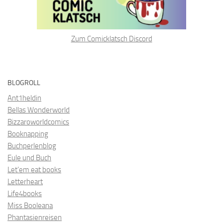
Zum Comicklatsch Discord
BLOGROLL
Ant1heldin
Bellas Wonderworld
Bizzaroworldcomics
Booknapping
Buchperlenblog
Eule und Buch
Let’em eat books
Letterheart
Life4books
Miss Booleana
Phantasienreisen