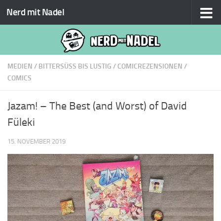
Nerd mit Nadel
Zum Inhalt springen
MEDIEN
/
BITTERSÜSS BIS LUSTIG
/
COMICREZENSIONEN
/
COMICS
Jazam! – The Best (and Worst) of David
Füleki
15. NOVEMBER 2019