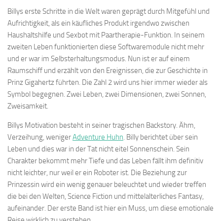
Billys erste Schritte in die Welt waren geprägt durch Mitgefühl und
Aufrichtigkeit, als ein käufliches Produkt irgendwo zwischen
Haushaltshilfe und Sexbot mit Paartherapie-Funktion. In seinem
zweiten Leben funktionierten diese Softwaremodule nicht mehr
und er war im Selbsterhaltungsmodus. Nun ist er auf einem
Raumschiff und erzählt von den Ereignissen, die zur Geschichte in
Prinz Gigahertz führten. Die Zahl 2 wird uns hier immer wieder als
Symbol begegnen. Zwei Leben, zwei Dimensionen, zwei Sonnen,
Zweisamkeit.
Billys Motivation besteht in seiner tragischen Backstory. Ähm,
Verzeihung, weniger
Adventure Huhn
. Billy berichtet über sein
Leben und dies war in der Tat nicht eitel Sonnenschein. Sein
Charakter bekommt mehr Tiefe und das Leben fällt ihm definitiv
nicht leichter, nur weil er ein Roboter ist. Die Beziehung zur
Prinzessin wird ein wenig genauer beleuchtet und wieder treffen
die bei den Welten, Science Fiction und mittelalterliches Fantasy,
aufeinander. Der erste Band ist hier ein Muss, um diese emotionale
Reise wirklich zu verstehen.