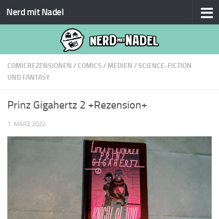
Nerd mit Nadel
Zum Inhalt springen
COMICREZENSIONEN
/
COMICS
/
MEDIEN
/
SCIENCE-FICTION
UND FANTASY
Prinz Gigahertz 2 +Rezension+
1. MÄRZ 2022