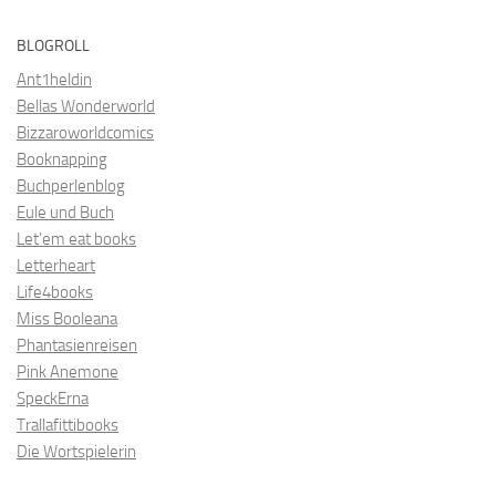
BLOGROLL
Ant1heldin
Bellas Wonderworld
Bizzaroworldcomics
Booknapping
Buchperlenblog
Eule und Buch
Let’em eat books
Letterheart
Life4books
Miss Booleana
Phantasienreisen
Pink Anemone
SpeckErna
Trallafittibooks
Die Wortspielerin