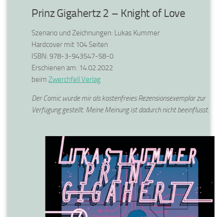
Prinz Gigahertz 2 – Knight of Love
Szenario und Zeichnungen: Lukas Kummer
Hardcover mit 104 Seiten
ISBN: 978-3-943547-58-0
Erschienen am: 14.02.2022
beim
Zwerchfell Verlag
Der Comic wurde mir als kostenfreies Rezensionsexemplar zur
Verfügung gestellt. Meine Meinung ist dadurch nicht beeinflusst.