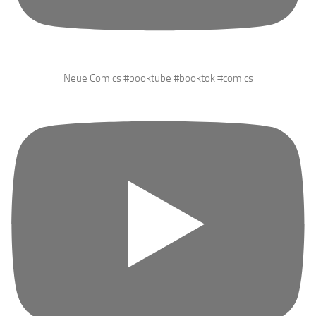
Neue Comics #booktube #booktok #comics