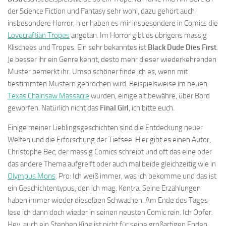
der Science Fiction und Fantasy sehr wohl, dazu gehört auch
insbesondere Horror, hier haben es mir insbesondere in Comics die
Lovecraftian Tropes
angetan. Im Horror gibt es übrigens massig
Klischees und Tropes. Ein sehr bekanntes ist
Black Dude Dies First
.
Je besser ihr ein Genre kennt, desto mehr dieser wiederkehrenden
Muster bemerkt ihr. Umso schöner finde ich es, wenn mit
bestimmten Mustern gebrochen wird. Beispielsweise im neuen
Texas Chainsaw Massacre
wurden, einige alt bewähre, über Bord
geworfen. Natürlich nicht das
Final Girl
, ich bitte euch.
Einige meiner Lieblingsgeschichten sind die Entdeckung neuer
Welten und die Erforschung der Tiefsee. Hier gibt es einen Autor,
Christophe Bec, der massig Comics schreibt und oft das eine oder
das andere Thema aufgreift oder auch mal beide gleichzeitig wie in
Olympus Mons
. Pro: Ich weiß immer, was ich bekomme und das ist
ein Geschichtentypus, den ich mag. Kontra: Seine Erzählungen
haben immer wieder dieselben Schwächen. Am Ende des Tages
lese ich dann doch wieder in seinen neusten Comic rein. Ich Opfer.
Hey, auch ein Stephen King ist nicht für seine großartigen Enden