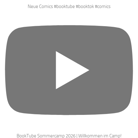
Neue Comics #booktube #booktok #comics
BookTube Sommercamp 2026 | Willkommen im Camp!