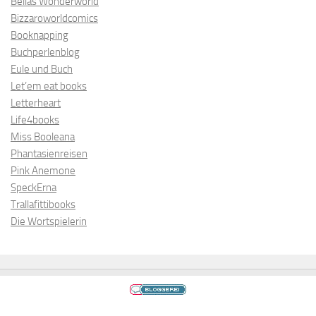
Bellas Wonderworld
Bizzaroworldcomics
Booknapping
Buchperlenblog
Eule und Buch
Let’em eat books
Letterheart
Life4books
Miss Booleana
Phantasienreisen
Pink Anemone
SpeckErna
Trallafittibooks
Die Wortspielerin