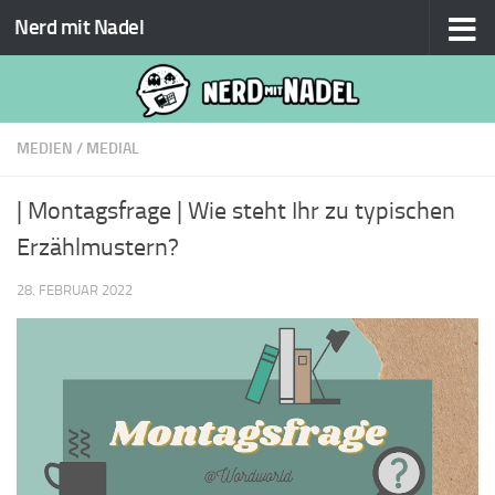
Nerd mit Nadel
Zum Inhalt springen
MEDIEN
/
MEDIAL
| Montagsfrage | Wie steht Ihr zu typischen
Erzählmustern?
28. FEBRUAR 2022