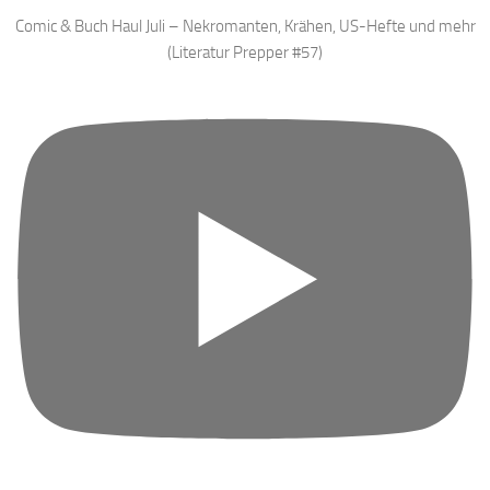
Comic & Buch Haul Juli – Nekromanten, Krähen, US-Hefte und mehr
(Literatur Prepper #57)