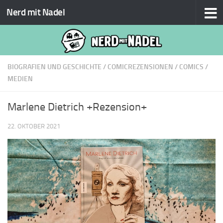
Nerd mit Nadel
Zum Inhalt springen
BIOGRAFIEN UND GESCHICHTE
/
COMICREZENSIONEN
/
COMICS
/
MEDIEN
Marlene Dietrich +Rezension+
22. OKTOBER 2021