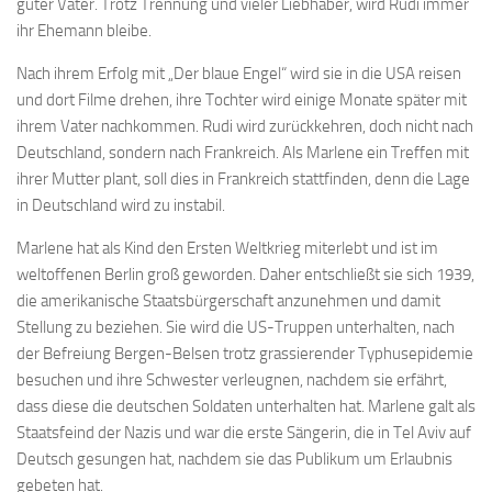
guter Vater. Trotz Trennung und vieler Liebhaber, wird Rudi immer
ihr Ehemann bleibe.
Nach ihrem Erfolg mit „Der blaue Engel“ wird sie in die USA reisen
und dort Filme drehen, ihre Tochter wird einige Monate später mit
ihrem Vater nachkommen. Rudi wird zurückkehren, doch nicht nach
Deutschland, sondern nach Frankreich. Als Marlene ein Treffen mit
ihrer Mutter plant, soll dies in Frankreich stattfinden, denn die Lage
in Deutschland wird zu instabil.
Marlene hat als Kind den Ersten Weltkrieg miterlebt und ist im
weltoffenen Berlin groß geworden. Daher entschließt sie sich 1939,
die amerikanische Staatsbürgerschaft anzunehmen und damit
Stellung zu beziehen. Sie wird die US-Truppen unterhalten, nach
der Befreiung Bergen-Belsen trotz grassierender Typhusepidemie
besuchen und ihre Schwester verleugnen, nachdem sie erfährt,
dass diese die deutschen Soldaten unterhalten hat. Marlene galt als
Staatsfeind der Nazis und war die erste Sängerin, die in Tel Aviv auf
Deutsch gesungen hat, nachdem sie das Publikum um Erlaubnis
gebeten hat.