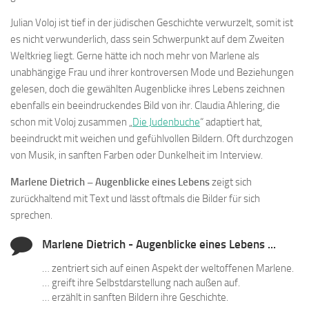
Julian Voloj ist tief in der jüdischen Geschichte verwurzelt, somit ist
es nicht verwunderlich, dass sein Schwerpunkt auf dem Zweiten
Weltkrieg liegt. Gerne hätte ich noch mehr von Marlene als
unabhängige Frau und ihrer kontroversen Mode und Beziehungen
gelesen, doch die gewählten Augenblicke ihres Lebens zeichnen
ebenfalls ein beeindruckendes Bild von ihr. Claudia Ahlering, die
schon mit Voloj zusammen „
Die Judenbuche
“ adaptiert hat,
beeindruckt mit weichen und gefühlvollen Bildern. Oft durchzogen
von Musik, in sanften Farben oder Dunkelheit im Interview.
Marlene Dietrich – Augenblicke eines Lebens
zeigt sich
zurückhaltend mit Text und lässt oftmals die Bilder für sich
sprechen.
Marlene Dietrich - Augenblicke eines Lebens ...
… zentriert sich auf einen Aspekt der weltoffenen Marlene.
… greift ihre Selbstdarstellung nach außen auf.
… erzählt in sanften Bildern ihre Geschichte.