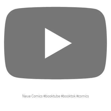
Neue Comics #booktube #booktok #comics