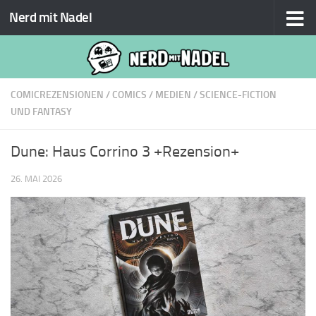
Nerd mit Nadel
Zum Inhalt springen
COMICREZENSIONEN
/
COMICS
/
MEDIEN
/
SCIENCE-FICTION
UND FANTASY
Dune: Haus Corrino 3 +Rezension+
26. MAI 2026