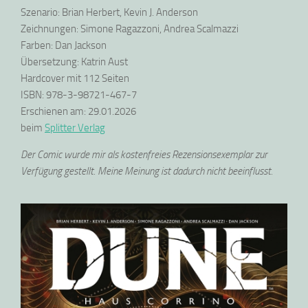
Szenario: Brian Herbert, Kevin J. Anderson
Zeichnungen: Simone Ragazzoni, Andrea Scalmazzi
Farben: Dan Jackson
Übersetzung: Katrin Aust
Hardcover mit 112 Seiten
ISBN: 978-3-98721-467-7
Erschienen am: 29.01.2026
beim
Splitter Verlag
Der Comic wurde mir als kostenfreies Rezensionsexemplar zur
Verfügung gestellt. Meine Meinung ist dadurch nicht beeinflusst.