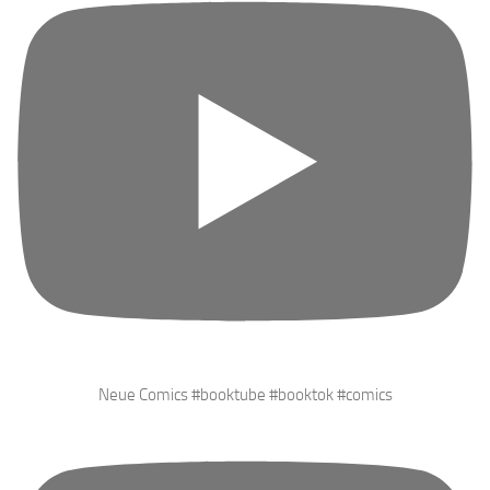
Neue Comics #booktube #booktok #comics