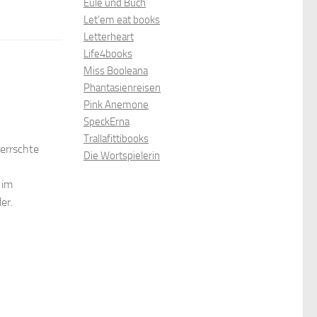
Eule und Buch
Let’em eat books
Letterheart
Life4books
Miss Booleana
Phantasienreisen
Pink Anemone
SpeckErna
Trallafittibooks
errschte
Die Wortspielerin
 im
er.