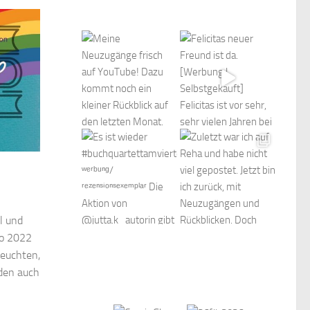
l und
go 2022
leuchten,
nden auch