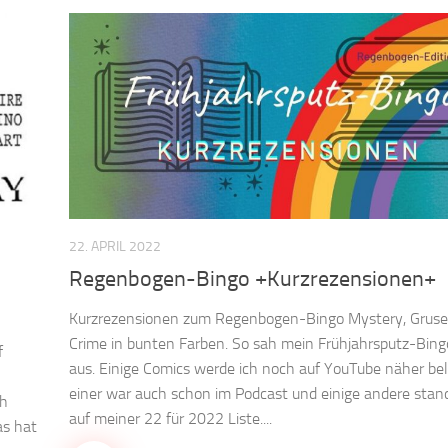
22. APRIL 2022
Regenbogen-Bingo +Kurzrezensionen+
Kurzrezensionen zum Regenbogen-Bingo Mystery, Gruse
Crime in bunten Farben. So sah mein Frühjahrsputz-Bin
f
aus. Einige Comics werde ich noch auf YouTube näher be
einer war auch schon im Podcast und einige andere sta
ch
auf meiner 22 für 2022 Liste....
as hat