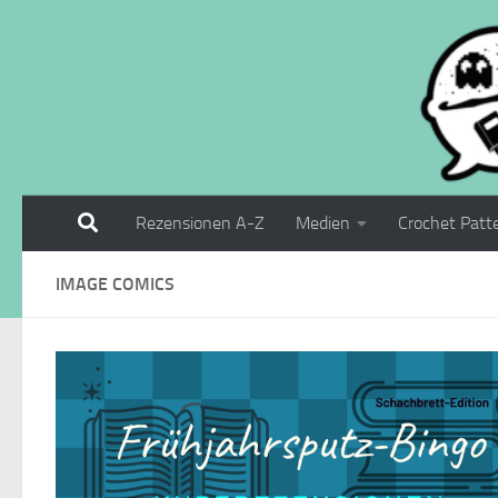
Zum Inhalt springen
Rezensionen A-Z
Medien
Crochet Patt
IMAGE COMICS