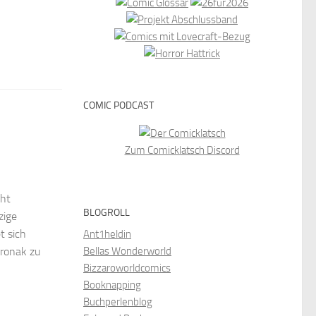
COMIC PODCAST
Zum Comicklatsch Discord
cht
BLOGROLL
zige
t sich
Ant1heldin
ronak zu
Bellas Wonderworld
Bizzaroworldcomics
Booknapping
Buchperlenblog