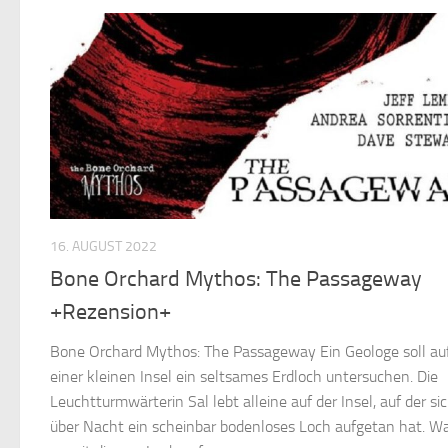
16. AUGUST 2022
Bone Orchard Mythos: The Passageway
+Rezension+
Bone Orchard Mythos: The Passageway Ein Geologe soll au
einer kleinen Insel ein seltsames Erdloch untersuchen. Die
Leuchtturmwärterin Sal lebt alleine auf der Insel, auf der si
über Nacht ein scheinbar bodenloses Loch aufgetan hat. W