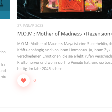
27. JANUAR 2023
M.O.M.: Mother of Madness +Rezension
M.O.M.: Mother of Madness Maya ist eine Superheldin, d
Kräfte abhängig sind von ihren Hormonen. Ja, ihrem Zykl
tion
verschiedenen Emotionen, die sie erlebt, rufen verschied
Kräfte hervor und wenn sie ihre Periode hat, sind sie bes
 Ein
heftig. Im Jahr 2045 scheint...
 und
ie...
0