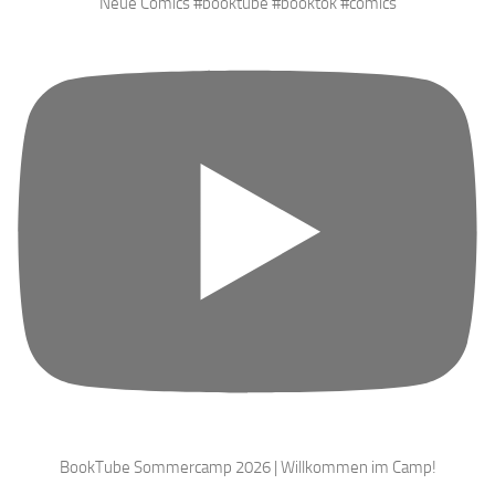
Neue Comics #booktube #booktok #comics
BookTube Sommercamp 2026 | Willkommen im Camp!