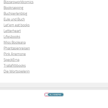
Bizzaroworldcomics
Booknapping
Buchperlenblog
Eule und Buch
Let’em eat books
Letterheart
Life4books
Miss Booleana
Phantasienreisen
Pink Anemone
SpeckErna
Trallafittibooks
Die Wortspielerin