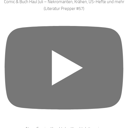
Comic & Buch Haul Juli – Nekromanten, Krähen, US-Hefte und mehr
(Literatur Prepper #57)