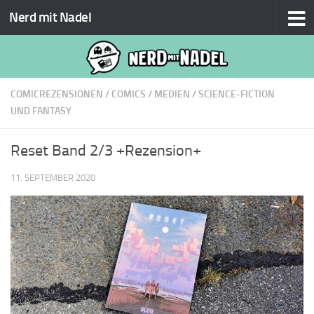
Nerd mit Nadel
Zum Inhalt springen
COMICREZENSIONEN
/
COMICS
/
MEDIEN
/
SCIENCE-FICTION
UND FANTASY
Reset Band 2/3 +Rezension+
11. SEPTEMBER 2020