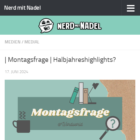
Nerd mit Nadel
Zum Inhalt springen
MEDIEN
/
MEDIAL
| Montagsfrage | Halbjahreshighlights?
17. JUNI 2024