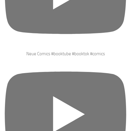
Neue Comics #booktube #booktok #comics