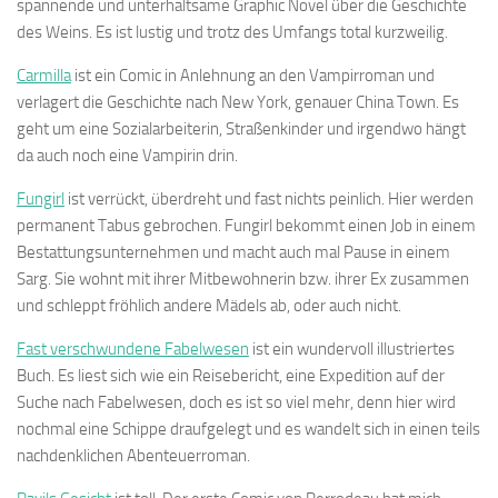
spannende und unterhaltsame Graphic Novel über die Geschichte
des Weins. Es ist lustig und trotz des Umfangs total kurzweilig.
Carmilla
ist ein Comic in Anlehnung an den Vampirroman und
verlagert die Geschichte nach New York, genauer China Town. Es
geht um eine Sozialarbeiterin, Straßenkinder und irgendwo hängt
da auch noch eine Vampirin drin.
Fungirl
ist verrückt, überdreht und fast nichts peinlich. Hier werden
permanent Tabus gebrochen. Fungirl bekommt einen Job in einem
Bestattungsunternehmen und macht auch mal Pause in einem
Sarg. Sie wohnt mit ihrer Mitbewohnerin bzw. ihrer Ex zusammen
und schleppt fröhlich andere Mädels ab, oder auch nicht.
Fast verschwundene Fabelwesen
ist ein wundervoll illustriertes
Buch. Es liest sich wie ein Reisebericht, eine Expedition auf der
Suche nach Fabelwesen, doch es ist so viel mehr, denn hier wird
nochmal eine Schippe draufgelegt und es wandelt sich in einen teils
nachdenklichen Abenteuerroman.