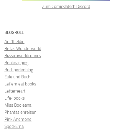
Zum Comicklatsch Discord
BLOGROLL
Ant1heldin
Bellas Wonderworld
Bizzaroworldcomics
Booknapping
Buchperlenblog
Eule und Buch
Let’em eat books
Letterheart
Life4books
Miss Booleana
Phantasienreisen
Pink Anemone
SpeckErna