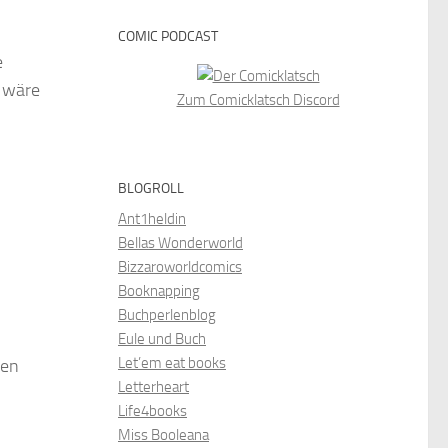
COMIC PODCAST
e
n wäre
Zum Comicklatsch Discord
BLOGROLL
Ant1heldin
Bellas Wonderworld
Bizzaroworldcomics
Booknapping
Buchperlenblog
Eule und Buch
Let’em eat books
den
Letterheart
Life4books
Miss Booleana