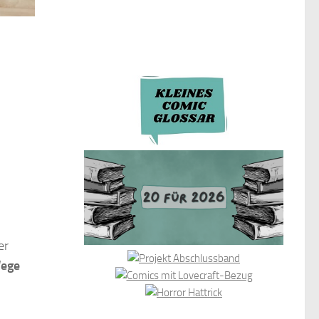
er
ege