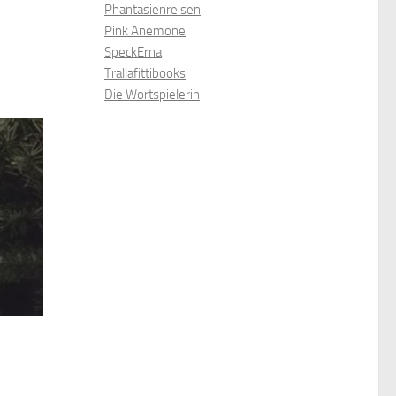
Phantasienreisen
Pink Anemone
SpeckErna
Trallafittibooks
Die Wortspielerin