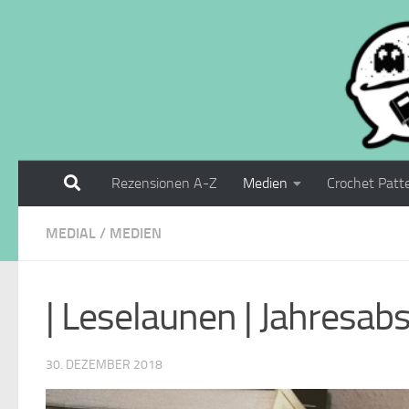
Zum Inhalt springen
Rezensionen A-Z
Medien
Crochet Patt
MEDIAL
/
MEDIEN
| Leselaunen | Jahresab
30. DEZEMBER 2018