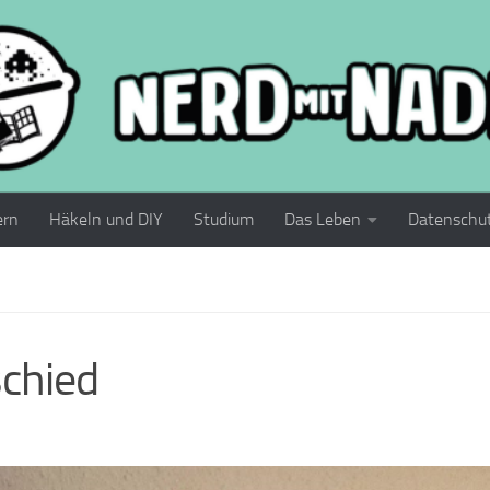
ern
Häkeln und DIY
Studium
Das Leben
Datenschu
schied