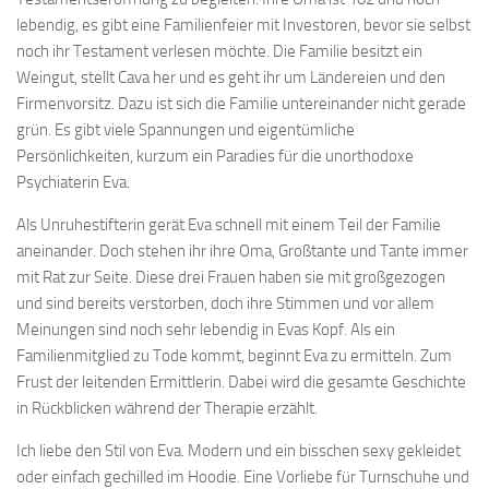
lebendig, es gibt eine Familienfeier mit Investoren, bevor sie selbst
noch ihr Testament verlesen möchte. Die Familie besitzt ein
Weingut, stellt Cava her und es geht ihr um Ländereien und den
Firmenvorsitz. Dazu ist sich die Familie untereinander nicht gerade
grün. Es gibt viele Spannungen und eigentümliche
Persönlichkeiten, kurzum ein Paradies für die unorthodoxe
Psychiaterin Eva.
Als Unruhestifterin gerät Eva schnell mit einem Teil der Familie
aneinander. Doch stehen ihr ihre Oma, Großtante und Tante immer
mit Rat zur Seite. Diese drei Frauen haben sie mit großgezogen
und sind bereits verstorben, doch ihre Stimmen und vor allem
Meinungen sind noch sehr lebendig in Evas Kopf. Als ein
Familienmitglied zu Tode kommt, beginnt Eva zu ermitteln. Zum
Frust der leitenden Ermittlerin. Dabei wird die gesamte Geschichte
in Rückblicken während der Therapie erzählt.
Ich liebe den Stil von Eva. Modern und ein bisschen sexy gekleidet
oder einfach gechilled im Hoodie. Eine Vorliebe für Turnschuhe und