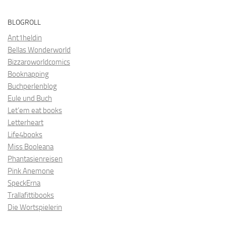
BLOGROLL
Ant1heldin
Bellas Wonderworld
Bizzaroworldcomics
Booknapping
Buchperlenblog
Eule und Buch
Let’em eat books
Letterheart
Life4books
Miss Booleana
Phantasienreisen
Pink Anemone
SpeckErna
Trallafittibooks
Die Wortspielerin