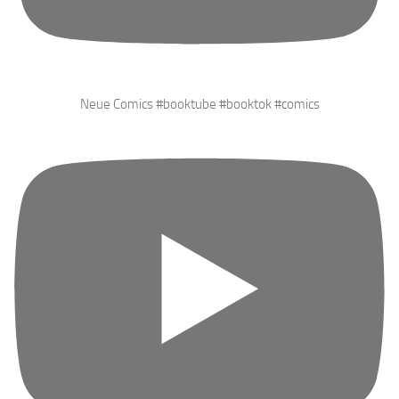
Neue Comics #booktube #booktok #comics