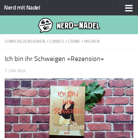
Nerd mit Nadel
Zum Inhalt springen
COMICREZENSIONEN
/
COMICS
/
CRIME
/
MEDIEN
Ich bin ihr Schweigen +Rezension+
7. JUNI 2024