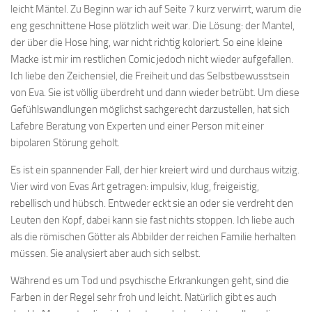
leicht Mäntel. Zu Beginn war ich auf Seite 7 kurz verwirrt, warum die
eng geschnittene Hose plötzlich weit war. Die Lösung: der Mantel,
der über die Hose hing, war nicht richtig koloriert. So eine kleine
Macke ist mir im restlichen Comic jedoch nicht wieder aufgefallen.
Ich liebe den Zeichensiel, die Freiheit und das Selbstbewusstsein
von Eva. Sie ist völlig überdreht und dann wieder betrübt. Um diese
Gefühlswandlungen möglichst sachgerecht darzustellen, hat sich
Lafebre Beratung von Experten und einer Person mit einer
bipolaren Störung geholt.
Es ist ein spannender Fall, der hier kreiert wird und durchaus witzig.
Vier wird von Evas Art getragen: impulsiv, klug, freigeistig,
rebellisch und hübsch. Entweder eckt sie an oder sie verdreht den
Leuten den Kopf, dabei kann sie fast nichts stoppen. Ich liebe auch
als die römischen Götter als Abbilder der reichen Familie herhalten
müssen. Sie analysiert aber auch sich selbst.
Während es um Tod und psychische Erkrankungen geht, sind die
Farben in der Regel sehr froh und leicht. Natürlich gibt es auch