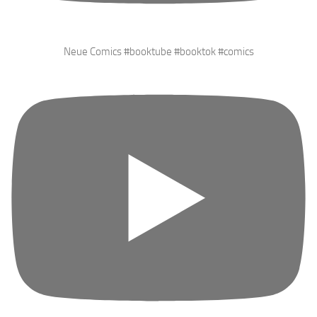
Neue Comics #booktube #booktok #comics