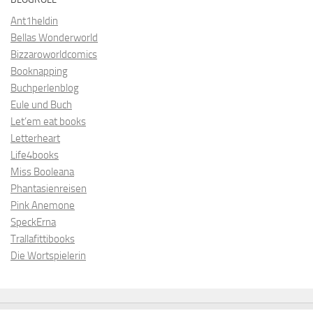
Ant1heldin
Bellas Wonderworld
Bizzaroworldcomics
Booknapping
Buchperlenblog
Eule und Buch
Let’em eat books
Letterheart
Life4books
Miss Booleana
Phantasienreisen
Pink Anemone
SpeckErna
Trallafittibooks
Die Wortspielerin