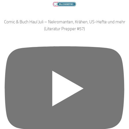
Comic & Buch Haul Juli – Nekromanten, Krähen, US-Hefte und mehr
(Literatur Prepper #57)