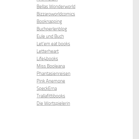
Bellas Wonderworld
Bizzaroworldcomics
Booknapping
Buchperlenblog
Eule und Buch
Let’em eat books
Letterheart
Life4books
Miss Booleana
Phantasienreisen
Pink Anemone
SpeckErna
Trallafittibooks
Die Wortspielerin