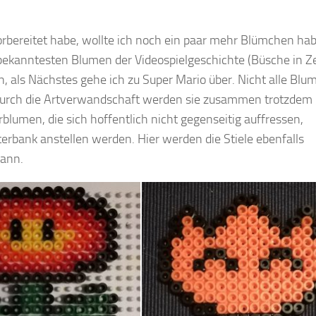
bereitet habe, wollte ich noch ein paar mehr Blümchen ha
bekanntesten Blumen der Videospielgeschichte (Büsche in Z
 als Nächstes gehe ich zu Super Mario über. Nicht alle Blu
 durch die Artverwandschaft werden sie zusammen trotzdem 
blumen, die sich hoffentlich nicht gegenseitig auffressen,
erbank anstellen werden. Hier werden die Stiele ebenfalls
kann.