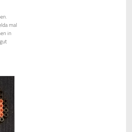
ben.
elda mal
men in
gut