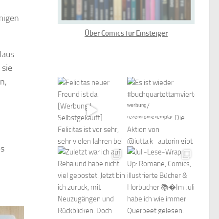
umigen
Über Comics für Einsteiger
Haus
 sie
n,
es