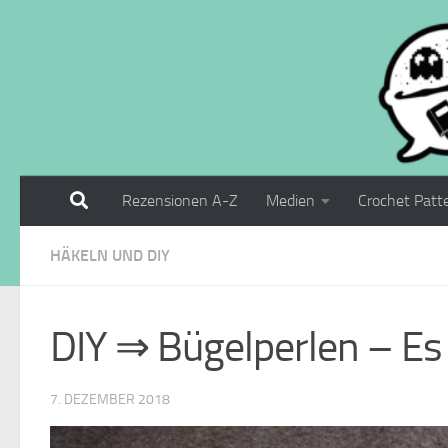
Zum Inhalt springen
Rezensionen A-Z
Medien
Crochet Patt
HÄKELN UND DIY
DIY ⇒ Bügelperlen – Es
7. DEZEMBER 2018