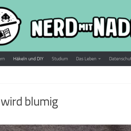
ern
Häkeln und DIY
Studium
Das Leben
Datenschu
 wird blumig