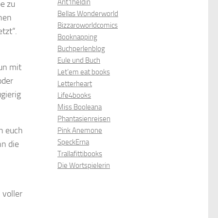
Ant1heldin
e zu
Bellas Wonderworld
inen
Bizzaroworldcomics
tzt“.
Booknapping
Buchperlenblog
Eule und Buch
un mit
Let’em eat books
oder
Letterheart
gierig
Life4books
Miss Booleana
Phantasienreisen
h euch
Pink Anemone
SpeckErna
nn die
Trallafittibooks
Die Wortspielerin
 voller