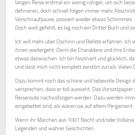
langen Reise erstmal ein wenig ruhiger, um sich bes
definieren, doch schnell folgen immer mehr Abschnitt
Verschnaufpause, passiert wieder etwas Schlimmes. Es 
Doch weit gefehlt, es lag noch ein Drittel Buch und zw
Ich will mehr über Dschinn und Relikte erfahren. Ich
ihnen weitergeht. Denn die Charaktere und ihre Entw
etwas dazwischen. Ich bin fasziniert und glücklich, da
und lässt mich nicht komplett zerstört zurück. Viele
Dazu kommt noch das schöne und liebevolle Design d
versprechen, dass er toll aussieht. Das Vorsatzpapier
Reiseroute nachvollzogen werden. Dazu werden immer
eingebettet sind, als wären sie auf altem Pergament
Wenn ihr Märchen aus 1001 Nacht und/oder Indiana Jon
Legenden und wahrer Geschichten.