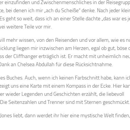
ser einzufinden und Zwischenmenschliches in der Reisegrupp
e, bei denen ich mir „ach du Scheiße“ denke. Nach jeder kle
geht so weit, dass ich an einer Stelle dachte „das war es je
ei weitere Teile vor mir.
 will mehr wissen, von den Reisenden und vor allem, wie es n
icklung liegen mir inzwischen am Herzen, egal ob gut, böse 
ss der Cliffhanger erträglich ist. Er macht mit unheimlich neu
n Dank an Chelsea Abdullah für diese Rücksichtnahme.
es Buches. Auch, wenn ich keinen Farbschnitt habe, kann ic
 zeigt uns eine Karte mit einem Kompass in der Ecke. Hier ka
 wieder Legenden und Geschichten erzählt, die liebevoll
. Die Seitenzahlen und Trenner sind mit Sternen geschmückt.
es liebt, dann werdet ihr hier eine mystische Welt finden,