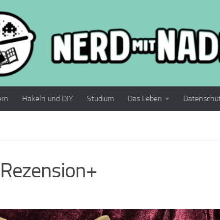
ern
Häkeln und DIY
Studium
Das Leben
Datenschu
+Rezension+