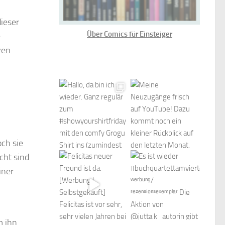
dieser
Über Comics für Einsteiger
e
ven
och sie
cht sind
iner
m ihn