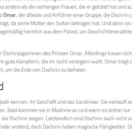
 anders als die vorherigen Frauen, die er getötet hat und a
nz
Omar
, der älteste und Anführer einer Gruppe, die Dschinn j
l trägt, da seine Mutter den Sultan betrogen hat. Und dann ist
t regelmäßig heimlich aus dem Palast, um Geschichtenerzähle
er Dschinjägerinnen des Prinzen Omar. Allerdings trauen sich
r gute Kämpferin, die ihr nicht verärgern wollt. Omar trägt d
hrt, um die Erde von Dschinn zu befreien.
d
Qadir kennen, ihr Geschäft und das Sandmeer. Sie verkauft e
äften. Bald kommen sie in Madinne an und wenn es bisher nur
h die Dschinn zeigen. Letztendlich sind Dschinn auch nicht a
/oder wütend, doch Dschinn haben magische Fähigkeiten. D