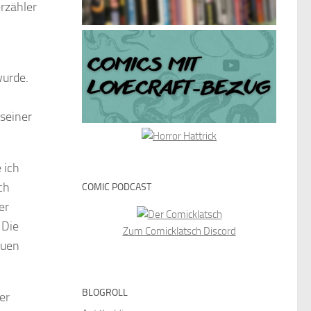
rzähler
wurde.
 seiner
 ich
ch
COMIC PODCAST
er
 Die
Zum Comicklatsch Discord
auen
BLOGROLL
er