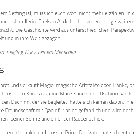
em Setting ist, muss ich euch wohl nicht mehr erzählen. In 
rnachtshändlerin. Chelsea Abdullah hat zudem einige weiter
racht. Die Geschichte wird aus unterschiedlichen Perspekti
lt und in ihre Welt gezogen.
em Feigling. Nur zu einem Menschen.
s
esorgt und verkauft Magie, magische Artefakte oder Tränke, d
 haben: einen Kompass, eine Münze und einen Dschinn. Viellei
, den Dschinn, der sie begleitet, hätte sich keinen davon. In e
hre Freundschaft mit Qadir für beide gefährlich und wird noch
einem seiner Söhne und einer der Räuber schickt.
sondern der holde und jüngste Prinz. Der Vater hat sich gut u