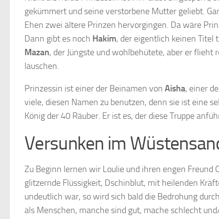
gekümmert und seine verstorbene Mutter geliebt. Ganz
Ehen zwei ältere Prinzen hervorgingen. Da wäre Pri
Dann gibt es noch
Hakim
, der eigentlich keinen Tite
Mazan
, der Jüngste und wohlbehütete, aber er flieh
lauschen.
Prinzessin ist einer der Beinamen von
Aisha
, einer d
viele, diesen Namen zu benutzen, denn sie ist eine seh
König der 40 Räuber. Er ist es, der diese Truppe anfü
Versunken im Wüstensan
Zu Beginn lernen wir Loulie und ihren engen Freund 
glitzernde Flüssigkeit, Dschinblut, mit heilenden Kr
undeutlich war, so wird sich bald die Bedrohung durc
als Menschen, manche sind gut, mache schlecht und