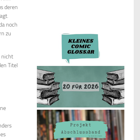
us deren
agt.
 da noch
rn zu
 nicht
en Titel
ine
nders
ies