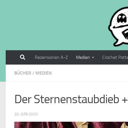
Zum Inhalt springen
Rezensionen A-Z
Medien
Crochet Patt
BÜCHER
/
MEDIEN
Der Sternenstaubdieb 
20. JUNI 2025