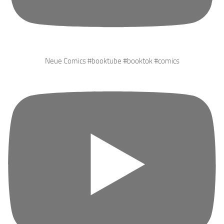
Neue Comics #booktube #booktok #comics