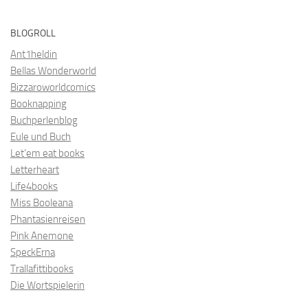
BLOGROLL
Ant1heldin
Bellas Wonderworld
Bizzaroworldcomics
Booknapping
Buchperlenblog
Eule und Buch
Let’em eat books
Letterheart
Life4books
Miss Booleana
Phantasienreisen
Pink Anemone
SpeckErna
Trallafittibooks
Die Wortspielerin