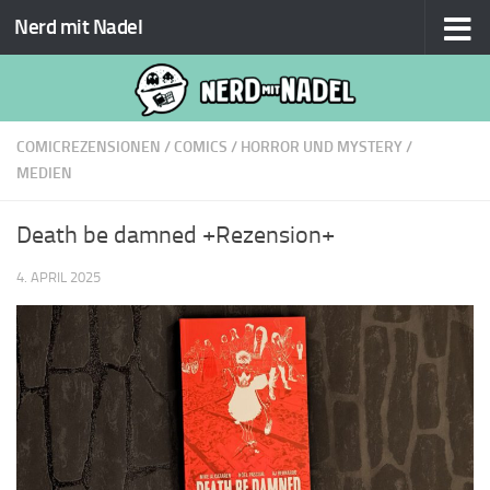
Nerd mit Nadel
Zum Inhalt springen
COMICREZENSIONEN
/
COMICS
/
HORROR UND MYSTERY
/
MEDIEN
Death be damned +Rezension+
4. APRIL 2025