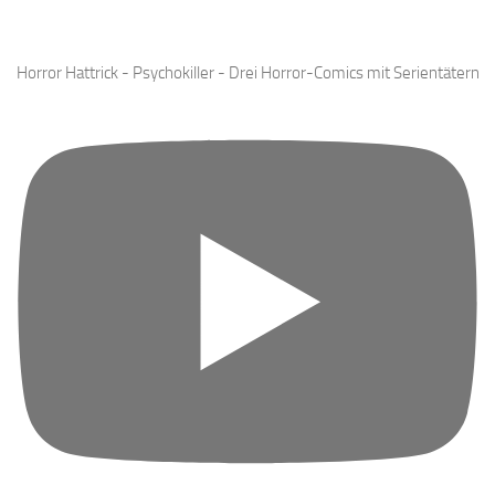
Horror Hattrick - Psychokiller - Drei Horror-Comics mit Serientätern