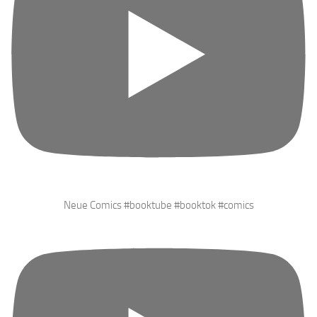
Neue Comics #booktube #booktok #comics