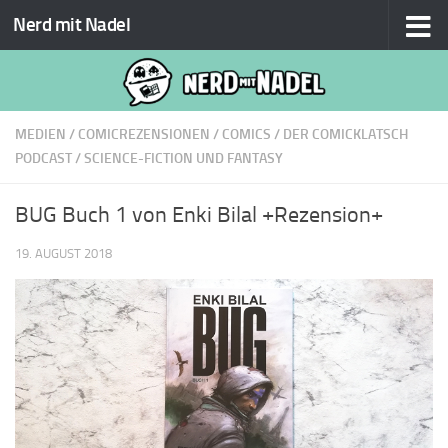
Nerd mit Nadel
Zum Inhalt springen
MEDIEN
/
COMICREZENSIONEN
/
COMICS
/
DER COMICKLATSCH
PODCAST
/
SCIENCE-FICTION UND FANTASY
BUG Buch 1 von Enki Bilal +Rezension+
19. AUGUST 2018