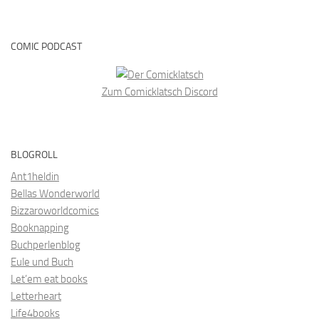
COMIC PODCAST
Zum Comicklatsch Discord
BLOGROLL
Ant1heldin
Bellas Wonderworld
Bizzaroworldcomics
Booknapping
Buchperlenblog
Eule und Buch
Let’em eat books
Letterheart
Life4books