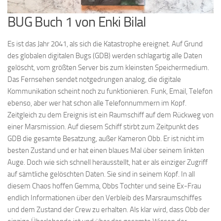
BUG Buch 1 von Enki Bilal
Es ist das Jahr 2041, als sich die Katastrophe ereignet. Auf Grund
des globalen digitalen Bugs (GDB) werden schlagartig alle Daten
gelöscht, vom größten Server bis zum kleinsten Speichermedium.
Das Fernsehen sendet notgedrungen analog, die digitale
Kommunikation scheint noch zu funktionieren. Funk, Email, Telefon
ebenso, aber wer hat schon alle Telefonnummern im Kopf.
Zeitgleich zu dem Ereignis ist ein Raumschiff auf dem Rückweg von
einer Marsmission. Auf diesem Schiff stirbt zum Zeitpunkt des
GDB die gesamte Besatzung, außer Kameron Obb. Er ist nicht im
besten Zustand und er hat einen blaues Mal über seinem linkten
Auge. Doch wie sich schnell herausstellt, hat er als einziger Zugriff
auf sämtliche gelöschten Daten. Sie sind in seinem Kopf. In all
diesem Chaos hoffen Gemma, Obbs Tochter und seine Ex-Frau
endlich Informationen über den Verbleib des Marsraumschiffes
und dem Zustand der Crew zu erhalten. Als klar wird, dass Obb der