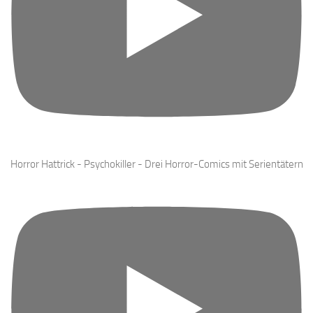
Horror Hattrick - Psychokiller - Drei Horror-Comics mit Serientätern