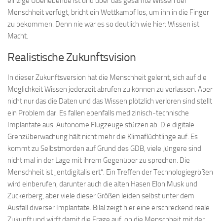
einzige Überlebende ist und über das gesamte Wissen der
Menschheit verfügt, bricht ein Wettkampf los, um ihn in die Finger
zu bekommen. Denn nie war es so deutlich wie hier: Wissen ist
Macht.
Realistische Zukunftsvision
In dieser Zukunftsversion hat die Menschheit gelernt, sich auf die
Möglichkeit Wissen jederzeit abrufen zu können zu verlassen. Aber
nicht nur das die Daten und das Wissen plötzlich verloren sind stellt
ein Problem dar. Es fallen ebenfalls medizinisch-technische
Implantate aus. Autonome Flugzeuge stürzen ab. Die digitale
Grenzüberwachung hält nicht mehr die Klimaflüchtlinge auf. Es
kommt zu Selbstmorden auf Grund des GDB, viele Jüngere sind
nicht mal in der Lage mit ihrem Gegenüber zu sprechen. Die
Menschheit ist „entdigitalisiert“. Ein Treffen der Technologiegrößen
wird einberufen, darunter auch die alten Hasen Elon Musk und
Zuckerberg, aber viele dieser Größen leiden selbst unter dem
Ausfall diverser Implantate. Bilal zeigt hier eine erschreckend reale
Zukunft und wirft damit die Frage auf, ob die Menschheit mit der