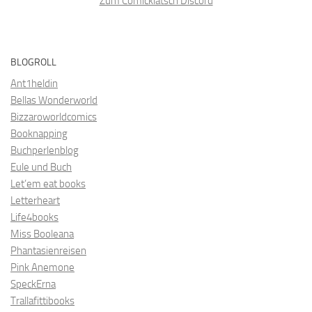
Zum Comicklatsch Discord
BLOGROLL
Ant1heldin
Bellas Wonderworld
Bizzaroworldcomics
Booknapping
Buchperlenblog
Eule und Buch
Let’em eat books
Letterheart
Life4books
Miss Booleana
Phantasienreisen
Pink Anemone
SpeckErna
Trallafittibooks