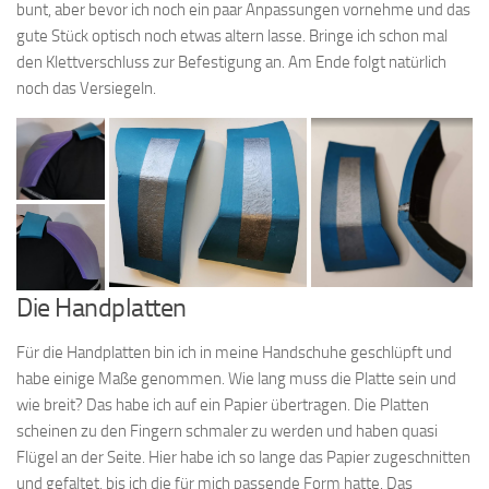
bunt, aber bevor ich noch ein paar Anpassungen vornehme und das
gute Stück optisch noch etwas altern lasse. Bringe ich schon mal
den Klettverschluss zur Befestigung an. Am Ende folgt natürlich
noch das Versiegeln.
Die Handplatten
Für die Handplatten bin ich in meine Handschuhe geschlüpft und
habe einige Maße genommen. Wie lang muss die Platte sein und
wie breit? Das habe ich auf ein Papier übertragen. Die Platten
scheinen zu den Fingern schmaler zu werden und haben quasi
Flügel an der Seite. Hier habe ich so lange das Papier zugeschnitten
und gefaltet, bis ich die für mich passende Form hatte. Das