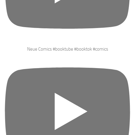
Neue Comics #booktube #booktok #comics