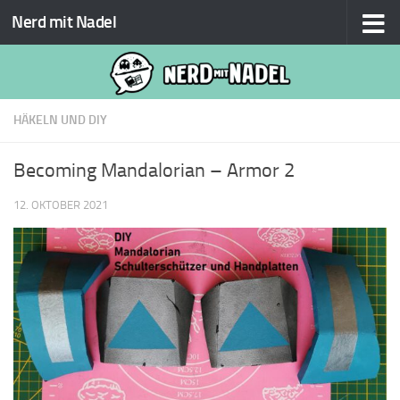
Nerd mit Nadel
Zum Inhalt springen
HÄKELN UND DIY
Becoming Mandalorian – Armor 2
12. OKTOBER 2021