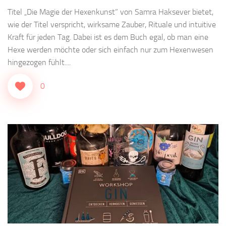
Titel „Die Magie der Hexenkunst” von Samra Haksever bietet,
wie der Titel verspricht, wirksame Zauber, Rituale und intuitive
Kraft für jeden Tag. Dabei ist es dem Buch egal, ob man eine
Hexe werden möchte oder sich einfach nur zum Hexenwesen
hingezogen fühlt....
0