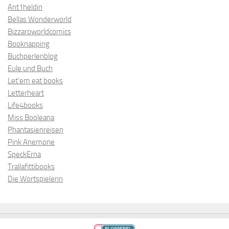
Ant1heldin
Bellas Wonderworld
Bizzaroworldcomics
Booknapping
Buchperlenblog
Eule und Buch
Let’em eat books
Letterheart
Life4books
Miss Booleana
Phantasienreisen
Pink Anemone
SpeckErna
Trallafittibooks
Die Wortspielerin