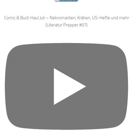
Comic & Buch Haul Juli – Nekromanten, Krähen, US-Hefte und mehr
(Literatur Prepper #57)