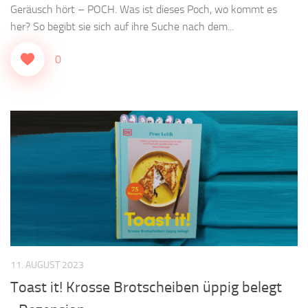
Geräusch hört – POCH. Was ist dieses Poch, wo kommt es
her? So begibt sie sich auf ihre Suche nach dem...
0
11. AUGUST 2023
Toast it! Krosse Brotscheiben üppig belegt