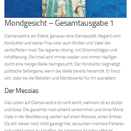
Mondgesicht – Gesamtausgabe 1
Damanuestra, ein Eiland, genauer eine Eierrepublik. Regiert vom
Konduktor und seiner Frau oder auch Mutter und Vater der
zerklüfteten Insel. Sie regieren streng, mit Stromschlägen und
Inhaftierung. Die Insel wird immer wieder und immer häufiger
durch eine riesige Welle heimgesucht. Der Konduktor begnadigt
politische Gefangene, wenn die Welle bereits heranrollt. Er freut
sich, dass sie die Rebellen und Elendsviertel für ihn ausradiert.
Der Messias
Das Leben auf Damanuestra ist nicht leicht, vielmehr ist es düster
und böse. Die gesamte Insel scheint verkommen und ohne Moral.
Viele in der Bevölkerung warten auf einen Messias, einen Erlöser.
Da sich dieser noch nicht gezeigt hat, versuchen mehrere Parteien
sich selbst einen zu schaffen. Ihr Vorgehen ist dabei oftmals