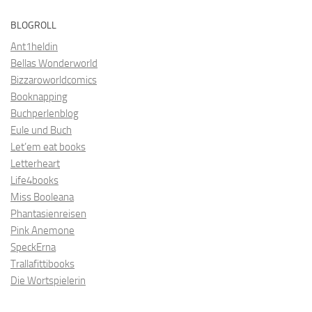
BLOGROLL
Ant1heldin
Bellas Wonderworld
Bizzaroworldcomics
Booknapping
Buchperlenblog
Eule und Buch
Let’em eat books
Letterheart
Life4books
Miss Booleana
Phantasienreisen
Pink Anemone
SpeckErna
Trallafittibooks
Die Wortspielerin