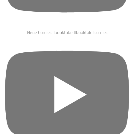
Neue Comics #booktube #booktok #comics