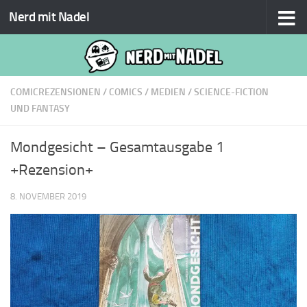
Nerd mit Nadel
Zum Inhalt springen
COMICREZENSIONEN
/
COMICS
/
MEDIEN
/
SCIENCE-FICTION
UND FANTASY
Mondgesicht – Gesamtausgabe 1
+Rezension+
8. NOVEMBER 2019