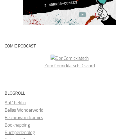
COMIC PODCAST
Zum Comicklatsch Discord
BLOGROLL
Ant1heldin
Bellas Wonderworld
Bizzaroworldcomics
Booknapping
Buchperlenblog