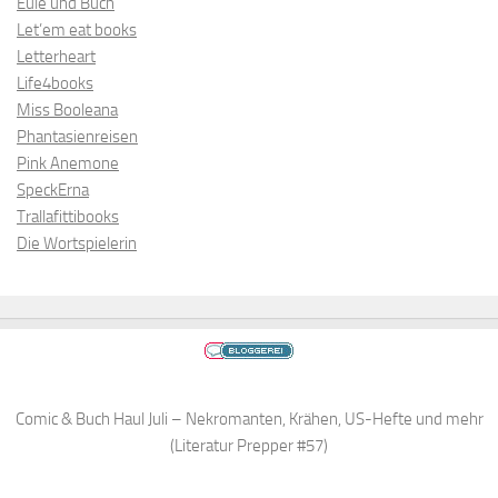
Eule und Buch
Let’em eat books
Letterheart
Life4books
Miss Booleana
Phantasienreisen
Pink Anemone
SpeckErna
Trallafittibooks
Die Wortspielerin
Comic & Buch Haul Juli – Nekromanten, Krähen, US-Hefte und mehr
(Literatur Prepper #57)