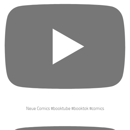
Neue Comics #booktube #booktok #comics