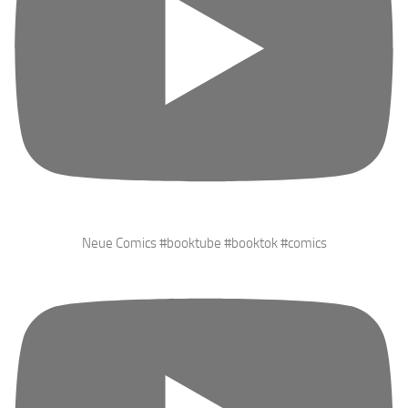
Neue Comics #booktube #booktok #comics