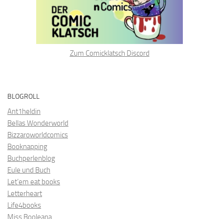
Zum Comicklatsch Discord
BLOGROLL
Ant1heldin
Bellas Wonderworld
Bizzaroworldcomics
Booknapping
Buchperlenblog
Eule und Buch
Let’em eat books
Letterheart
Life4books
Miss Booleana