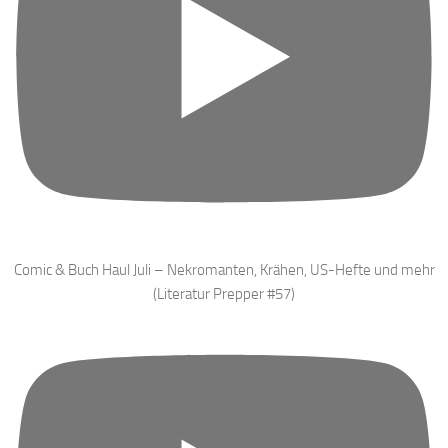
Comic & Buch Haul Juli – Nekromanten, Krähen, US-Hefte und mehr
(Literatur Prepper #57)