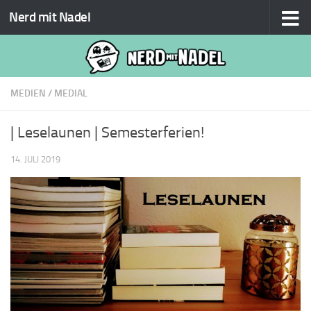
Nerd mit Nadel
Zum Inhalt springen
MEDIEN
/
MEDIAL
| Leselaunen | Semesterferien!
14. JULI 2019