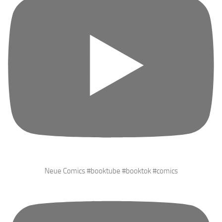
Neue Comics #booktube #booktok #comics