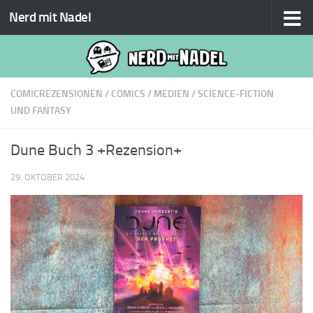
Nerd mit Nadel
Zum Inhalt springen
COMICREZENSIONEN
/
COMICS
/
MEDIEN
/
SCIENCE-FICTION
UND FANTASY
Dune Buch 3 +Rezension+
29. OKTOBER 2024