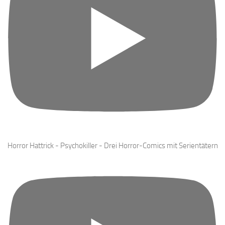
Horror Hattrick - Psychokiller - Drei Horror-Comics mit Serientätern