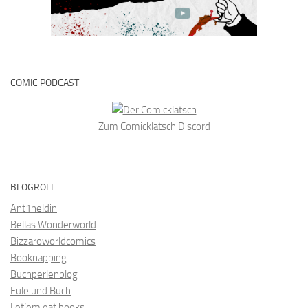
COMIC PODCAST
Zum Comicklatsch Discord
BLOGROLL
Ant1heldin
Bellas Wonderworld
Bizzaroworldcomics
Booknapping
Buchperlenblog
Eule und Buch
Let’em eat books