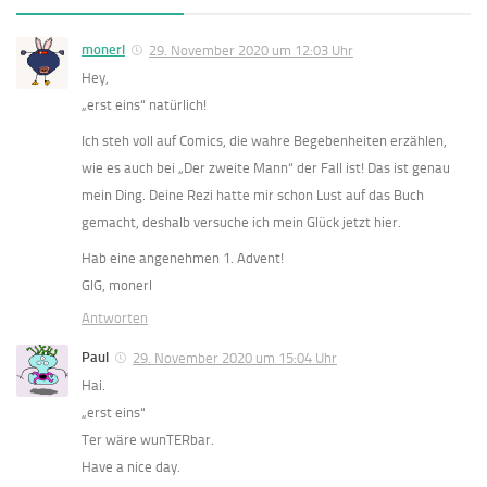
monerl
29. November 2020 um 12:03 Uhr
Hey,
„erst eins“ natürlich!
Ich steh voll auf Comics, die wahre Begebenheiten erzählen,
wie es auch bei „Der zweite Mann“ der Fall ist! Das ist genau
mein Ding. Deine Rezi hatte mir schon Lust auf das Buch
gemacht, deshalb versuche ich mein Glück jetzt hier.
Hab eine angenehmen 1. Advent!
GlG, monerl
Antworten
Paul
29. November 2020 um 15:04 Uhr
Hai.
„erst eins“
Ter wäre wunTERbar.
Have a nice day.