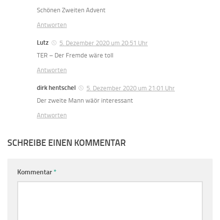
Schönen Zweiten Advent
Antworten
Lutz
5. Dezember 2020 um 20:51 Uhr
TER – Der Fremde wäre toll
Antworten
dirk hentschel
5. Dezember 2020 um 21:01 Uhr
Der zweite Mann wäör interessant
Antworten
SCHREIBE EINEN KOMMENTAR
Kommentar
*