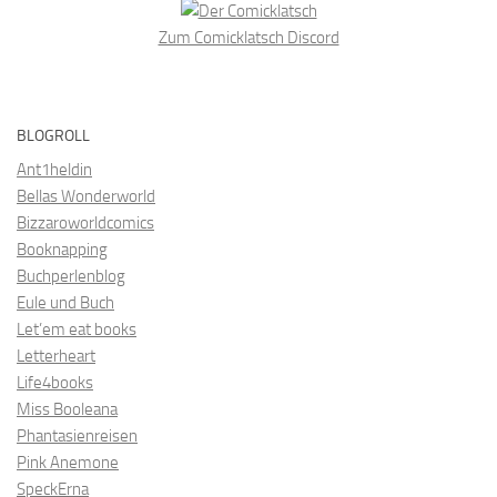
Zum Comicklatsch Discord
BLOGROLL
Ant1heldin
Bellas Wonderworld
Bizzaroworldcomics
Booknapping
Buchperlenblog
Eule und Buch
Let’em eat books
Letterheart
Life4books
Miss Booleana
Phantasienreisen
Pink Anemone
SpeckErna