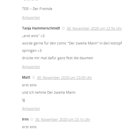
TER – Der Fremde
Antworten
Tanja Hammerschmidt
30. November 2020 um 22:54 Uhr
„erst eins“ <3
würde gerne für den comic *Der zweite Mann* in den lostopf
springen <3
drücke mir mal dafür ganz fest die daumen
Antworten
Matt
30. November 2020 um 23:05 Uhr
erst eins
und ich nehme Der zweite Mann
lg
Antworten
Irmi
30. November 2020 um 23:14 Uhr
erst eins