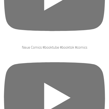
Neue Comics #booktube #booktok #comics