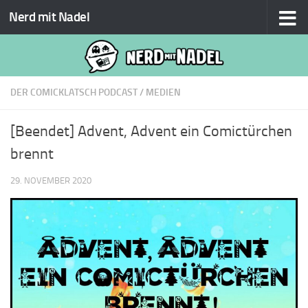
Nerd mit Nadel
Zum Inhalt springen
DER COMICKLATSCH PODCAST
/
MEDIEN
[Beendet] Advent, Advent ein Comictürchen
brennt
29. NOVEMBER 2020