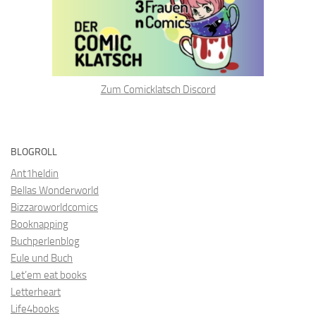
Zum Comicklatsch Discord
BLOGROLL
Ant1heldin
Bellas Wonderworld
Bizzaroworldcomics
Booknapping
Buchperlenblog
Eule und Buch
Let’em eat books
Letterheart
Life4books