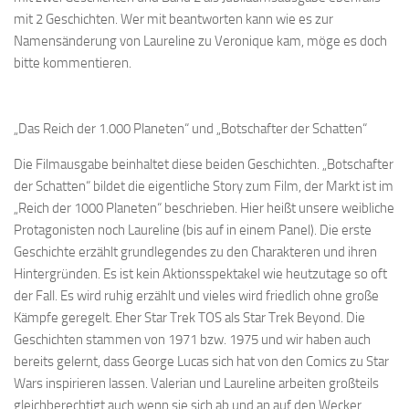
mit 2 Geschichten. Wer mit beantworten kann wie es zur
Namensänderung von Laureline zu Veronique kam, möge es doch
bitte kommentieren.
„Das Reich der 1.000 Planeten“ und „Botschafter der Schatten“
Die Filmausgabe beinhaltet diese beiden Geschichten. „Botschafter
der Schatten“ bildet die eigentliche Story zum Film, der Markt ist im
„Reich der 1000 Planeten“ beschrieben. Hier heißt unsere weibliche
Protagonisten noch Laureline (bis auf in einem Panel). Die erste
Geschichte erzählt grundlegendes zu den Charakteren und ihren
Hintergründen. Es ist kein Aktionsspektakel wie heutzutage so oft
der Fall. Es wird ruhig erzählt und vieles wird friedlich ohne große
Kämpfe geregelt. Eher Star Trek TOS als Star Trek Beyond. Die
Geschichten stammen von 1971 bzw. 1975 und wir haben auch
bereits gelernt, dass George Lucas sich hat von den Comics zu Star
Wars inspirieren lassen. Valerian und Laureline arbeiten großteils
gleichberechtigt auch wenn sie sich ab und an auf den Wecker