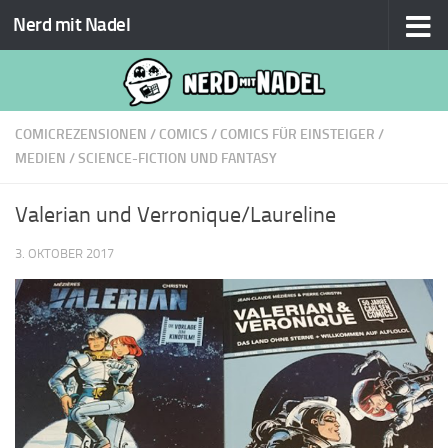
Nerd mit Nadel
Zum Inhalt springen
COMICREZENSIONEN
/
COMICS
/
COMICS FÜR EINSTEIGER
/
MEDIEN
/
SCIENCE-FICTION UND FANTASY
Valerian und Verronique/Laureline
3. OKTOBER 2017