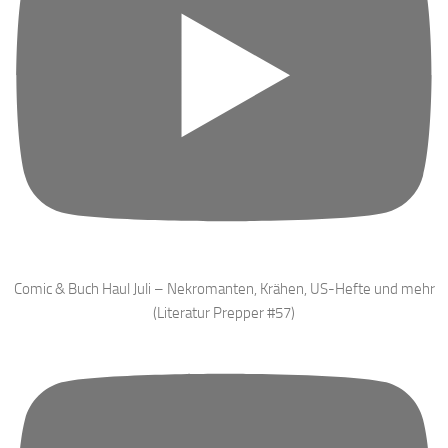
Comic & Buch Haul Juli – Nekromanten, Krähen, US-Hefte und mehr
(Literatur Prepper #57)