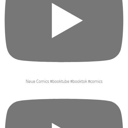
Neue Comics #booktube #booktok #comics