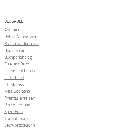
BLOGROLL
Ant1heldin
Bellas Wonderworld
Bizzaroworldcomics
Booknapping
Buchperlenblog
Eule und Buch
Let’em eat books
Letterheart
Life4books
Miss Booleana
Phantasienreisen
Pink Anemone
SpeckErna
Trallafittibooks
Die Wortspielerin