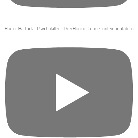
Horror Hattrick - Psychokiller - Drei Horror-Comics mit Serientätern