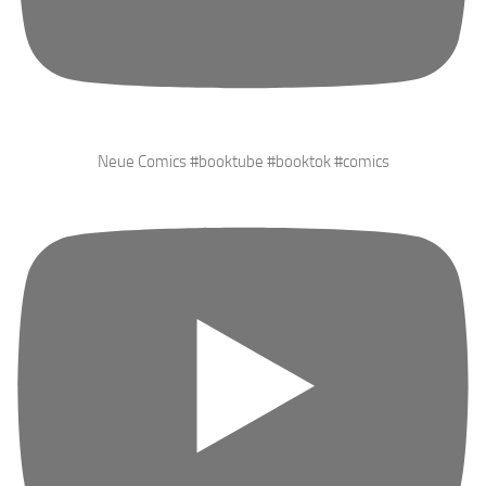
Neue Comics #booktube #booktok #comics