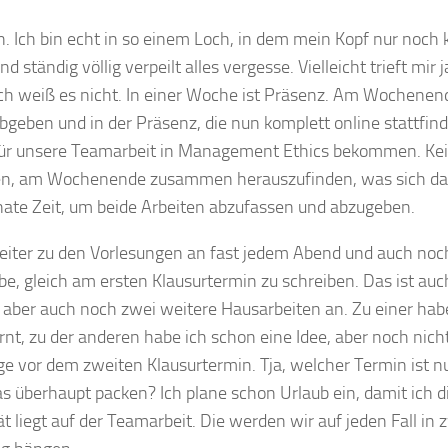
Ich bin echt in so einem Loch, in dem mein Kopf nur noch kr
ständig völlig verpeilt alles vergesse. Vielleicht trieft mir 
Ich weiß es nicht. In einer Woche ist Präsenz. Am Wochene
geben und in der Präsenz, die nun komplett online stattfind
für unsere Teamarbeit in Management Ethics bekommen. Ke
hen, am Wochenende zusammen herauszufinden, was sich da
onate Zeit, um beide Arbeiten abzufassen und abzugeben.
iter zu den Vorlesungen an fast jedem Abend und auch noch
abe, gleich am ersten Klausurtermin zu schreiben. Das ist auc
 aber auch noch zwei weitere Hausarbeiten an. Zu einer hab
, zu der anderen habe ich schon eine Idee, aber noch nich
 vor dem zweiten Klausurtermin. Tja, welcher Termin ist n
as überhaupt packen? Ich plane schon Urlaub ein, damit ich d
ät liegt auf der Teamarbeit. Die werden wir auf jeden Fall in 