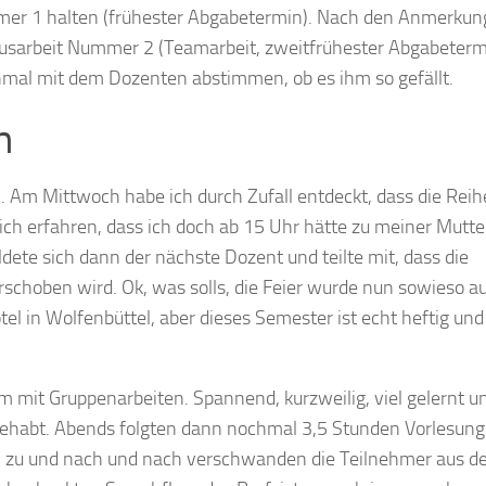
mer 1 halten (frühester Abgabetermin). Nach den Anmerku
Hausarbeit Nummer 2 (Teamarbeit, zweitfrühester Abgabeterm
hmal mit dem Dozenten abstimmen, ob es ihm so gefällt.
n
n. Am Mittwoch habe ich durch Zufall entdeckt, dass die Rei
 ich erfahren, dass ich doch ab 15 Uhr hätte zu meiner Mutt
ete sich dann der nächste Dozent und teilte mit, dass die
schoben wird. Ok, was solls, die Feier wurde nun sowieso a
el in Wolfenbüttel, aber dieses Semester ist echt heftig un
om mit Gruppenarbeiten. Spannend, kurzweilig, viel gelernt u
gehabt. Abends folgten dann nochmal 3,5 Stunden Vorlesung
en zu und nach und nach verschwanden die Teilnehmer aus d