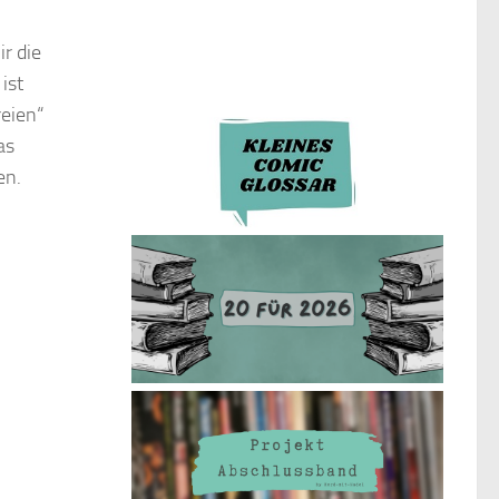
r die
ist
reien“
as
en.