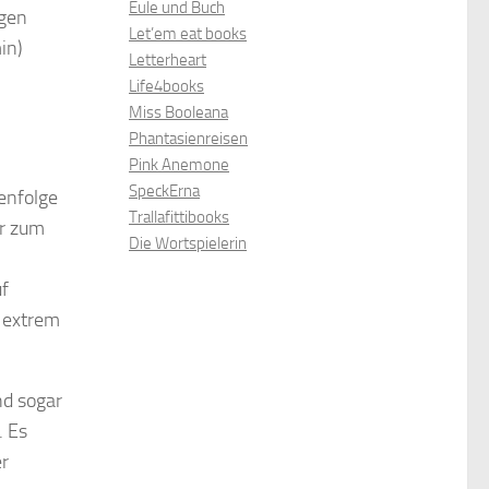
Eule und Buch
ngen
Let’em eat books
in)
Letterheart
Life4books
Miss Booleana
Phantasienreisen
Pink Anemone
SpeckErna
henfolge
Trallafittibooks
er zum
Die Wortspielerin
uf
d extrem
nd sogar
. Es
er