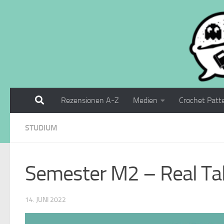
Zum Inhalt springen
Rezensionen A-Z
Medien
Crochet Patt
STUDIUM
Semester M2 – Real Ta
14. JUNI 2022