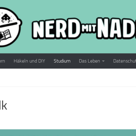
ern
Häkeln und DIY
Studium
Das Leben
Datenschu
lk