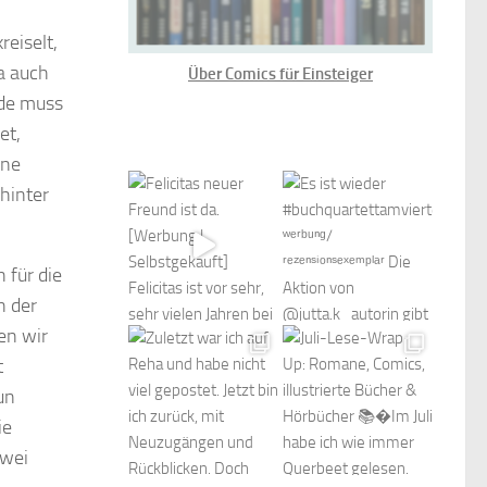
eiselt,
ja auch
Über Comics für Einsteiger
nde muss
et,
ine
hinter
 für die
h der
en wir
t
un
ie
zwei