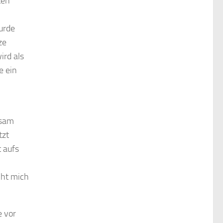
ten
urde
ze
ird als
e ein
gsam
tzt
t aufs
cht mich
 vor