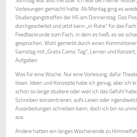
Sonntag war also frei bzw. ich war bei meiner Mutter
Vorlesungen gemacht hatte. Ab Montag ging es wied
Studiengangstreffen der HS am Donnerstag. Das Posit
durchgearbeitet und jetzt kann „in Ruhe“ für das Fac
Feedbackrunde zum Fach, in dem es hieß, es sei scha
gesprochen. Wohl gemerkt durch einen Kommilitonen, 
Samstag mit „Gratis Comic Tag“, Lernen und Konzert,
Aufgaben.
Was für eine Woche. Nur eine Vorlesung, dafür Theat
lösen. Ideen und Konzepte habe ich genug, aber ich krie
schon so lange studiere oder weil ich das Gefühl habe, 
Schreiben konzentrieren, aufs Lesen oder irgendwelche
Ausarbeitungen schreiben kann, doch ich bin so unmot
aus.
Andere hatten ein langes Wochenende zu Himmelfahr