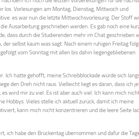
, nachdem ich noch die letzten Vorbereitungen für die nächs
er los. Vorlesungen am Montag, Dienstag, Mittwoch und
ive: es war nun die letzte Mittwochsvorlesung. Der Stoff w
h die Ausarbeitung geschrieben werden. Es gab noch eine kur
de, dass durch die Studierenden mehr im Chat geschrieben w
der selbst kaum was sagt. Nach einem ruhigen Freitag folg
 gefolgt vom Sonntag mit allen bis dahin liegengebliebenen
er. Ich hatte gehofft, meine Schreibblockade würde sich lan
ge den Dreh nicht raus. Vielleicht liegt es daran, dass ich je
es wird mir zu viel. Es ist aber auch viel. Ich kann mich nich
 Hobbys. Vieles stelle ich aktuell zurück, damit ich meine
iviert, kann mich nicht konzentrieren und die leere Seite la
t, ich habe den Brückentag übernommen und dafür die Tage