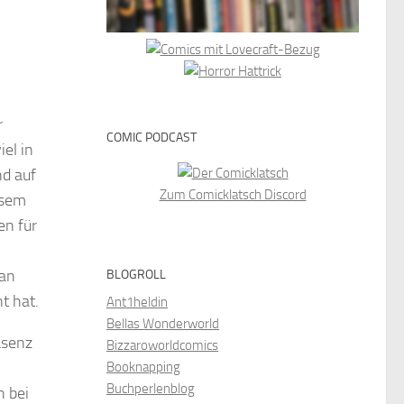
r
COMIC PODCAST
el in
nd auf
Zum Comicklatsch Discord
esem
en für
 an
BLOGROLL
t hat.
Ant1heldin
Bellas Wonderworld
äsenz
Bizzaroworldcomics
Booknapping
Buchperlenblog
h bei