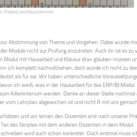
n, Präsenz und Klausurtermine
in zur Abstimmung von Thema und Vorgehen. Dabei wurde mi
er Module nicht zur Prüfung anzutreten. Auch ihr ist es zu vi
in Modul mit Hausarbeit und Klausur dran glauben müssen u
nn ich komplett nachvollziehen, doch würde ich nicht zu di
utet als für sie. Wir haben unterschiedliche Voraussetzung
 bevor ich weiß, was in der Hausarbeit für das ERP/BI Modul
zum Killerkriterium werden. Danke an dieser Stelle nochmal
er vom Lehrplan abgewichen ist und nicht R mit uns gemach
schätzen und wir lernen den Dozenten erst nach unserer Pr
I-Teil des Skriptes mit dem anderen Dozenten in dem Modul
 schreiben wird auch schon konkreter. Doch erstmal muss ic