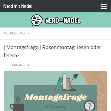
Nerd mit Nadel
Zum Inhalt springen
MEDIEN
/
MEDIAL
| Montagsfrage | Rosenmontag: lesen oder
feiern?
12. FEBRUAR 2024