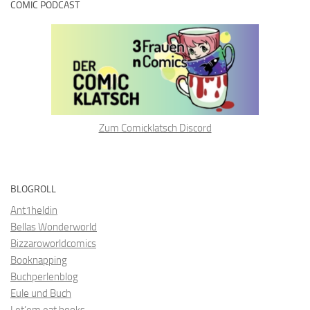
COMIC PODCAST
Zum Comicklatsch Discord
BLOGROLL
Ant1heldin
Bellas Wonderworld
Bizzaroworldcomics
Booknapping
Buchperlenblog
Eule und Buch
Let’em eat books