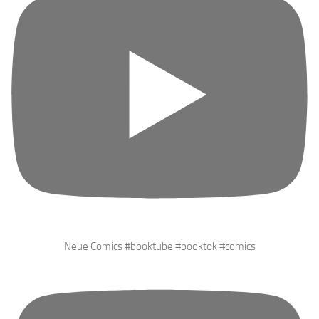
Neue Comics #booktube #booktok #comics