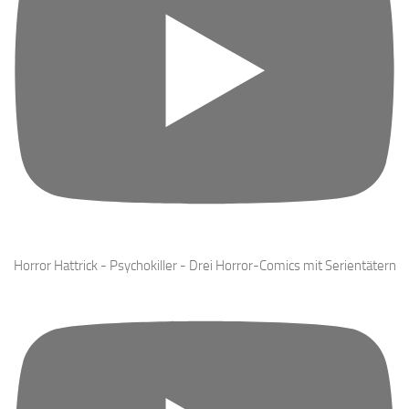
Horror Hattrick - Psychokiller - Drei Horror-Comics mit Serientätern