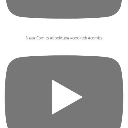
Neue Comics #booktube #booktok #comics