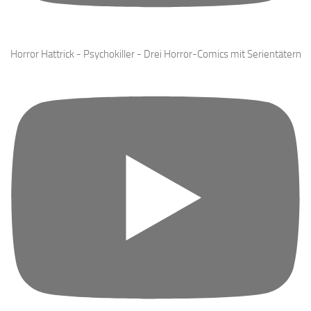
Horror Hattrick - Psychokiller - Drei Horror-Comics mit Serientätern