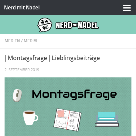
Nerd mit Nadel
Zum Inhalt springen
MEDIEN
/
MEDIAL
| Montagsfrage | Lieblingsbeiträge
2. SEPTEMBER 2019