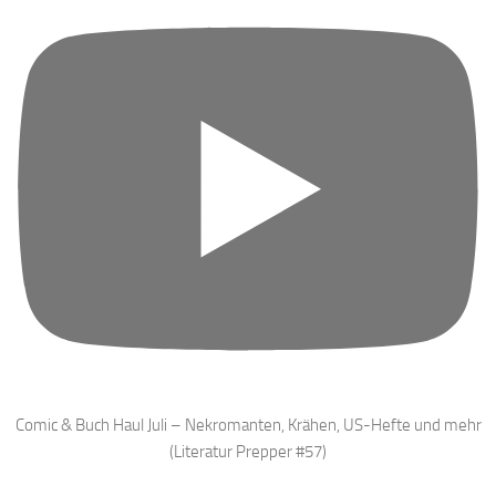
Comic & Buch Haul Juli – Nekromanten, Krähen, US-Hefte und mehr
(Literatur Prepper #57)